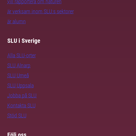
vill rapportera om naturen
är verksam inom SLU:s sektorer
är alumn
SLU i Sverige
Alla SLU-orter
SLU Alnarp
SLU Umeå
SLU Uppsala
Jobba på SLU
Kontakta SLU
Stöd SLU
Följ oss