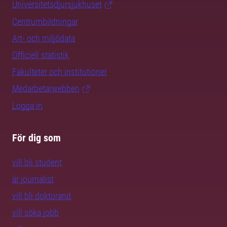
Universitetsdjursjukhuset
Centrumbildningar
Art- och miljödata
Officiell statistik
Fakulteter och institutioner
Medarbetarwebben
Logga in
För dig som
vill bli student
är journalist
vill bli doktorand
vill söka jobb