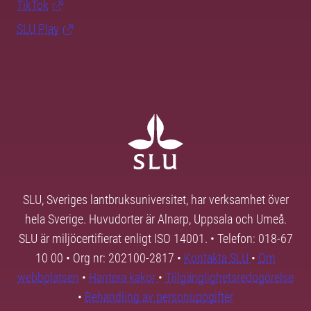
TikTok
SLU Play
SLU, Sveriges lantbruksuniversitet, har verksamhet över
hela Sverige. Huvudorter är Alnarp, Uppsala och Umeå.
SLU är miljöcertifierat enligt ISO 14001. • Telefon: 018-67
10 00 • Org nr: 202100-2817 •
Kontakta SLU
•
Om
webbplatsen
•
Hantera kakor
•
Tillgänglighetsredogörelse
•
Behandling av personuppgifter