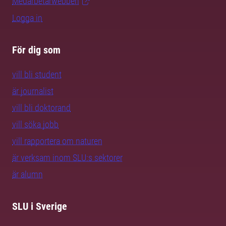
Medarbetarwebben
Logga in
För dig som
vill bli student
är journalist
vill bli doktorand
vill söka jobb
vill rapportera om naturen
är verksam inom SLU:s sektorer
är alumn
SLU i Sverige