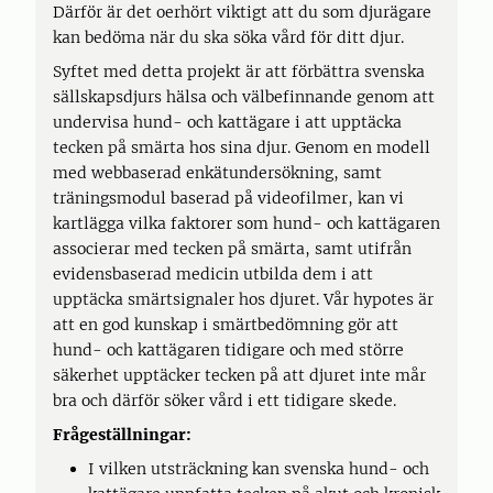
Därför är det oerhört viktigt att du som djurägare
kan bedöma när du ska söka vård för ditt djur.
Syftet med detta projekt är att förbättra svenska
sällskapsdjurs hälsa och välbefinnande genom att
undervisa hund- och kattägare i att upptäcka
tecken på smärta hos sina djur. Genom en modell
med webbaserad enkätundersökning, samt
träningsmodul baserad på videofilmer, kan vi
kartlägga vilka faktorer som hund- och kattägaren
associerar med tecken på smärta, samt utifrån
evidensbaserad medicin utbilda dem i att
upptäcka smärtsignaler hos djuret. Vår hypotes är
att en god kunskap i smärtbedömning gör att
hund- och kattägaren tidigare och med större
säkerhet upptäcker tecken på att djuret inte mår
bra och därför söker vård i ett tidigare skede.
Frågeställningar:
I vilken utsträckning kan svenska hund- och