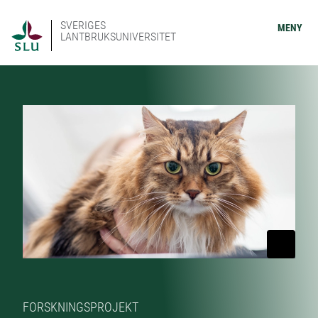
SVERIGES
MENY
LANTBRUKSUNIVERSITET
FORSKNINGSPROJEKT