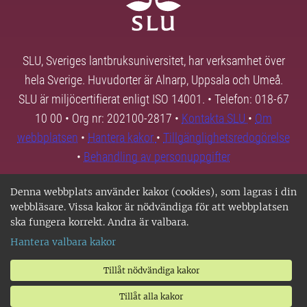
SLU, Sveriges lantbruksuniversitet, har verksamhet över
hela Sverige. Huvudorter är Alnarp, Uppsala och Umeå.
SLU är miljöcertifierat enligt ISO 14001. • Telefon: 018-67
10 00 • Org nr: 202100-2817 •
Kontakta SLU
•
Om
webbplatsen
•
Hantera kakor
•
Tillgänglighetsredogörelse
•
Behandling av personuppgifter
Denna webbplats använder kakor (cookies), som lagras i din
webbläsare. Vissa kakor är nödvändiga för att webbplatsen
ska fungera korrekt. Andra är valbara.
Hantera valbara kakor
Tillåt nödvändiga kakor
Tillåt alla kakor