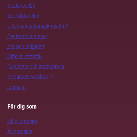
Studentwebb
SLU-biblioteket
Universitetsdjursjukhuset
Centrumbildningar
Art- och miljödata
Officiell statistik
Fakulteter och institutioner
Medarbetarwebben
Logga in
För dig som
vill bli student
är journalist