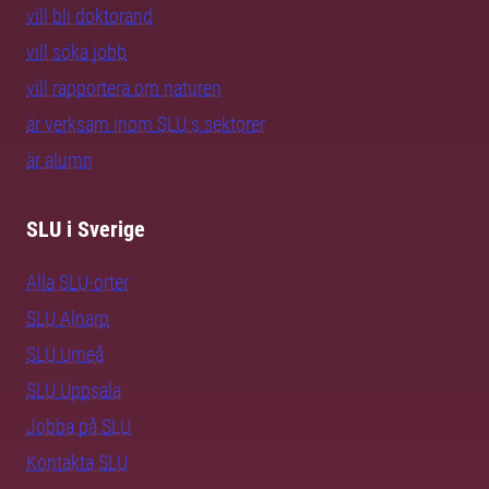
vill bli doktorand
vill söka jobb
vill rapportera om naturen
är verksam inom SLU:s sektorer
är alumn
SLU i Sverige
Alla SLU-orter
SLU Alnarp
SLU Umeå
SLU Uppsala
Jobba på SLU
Kontakta SLU