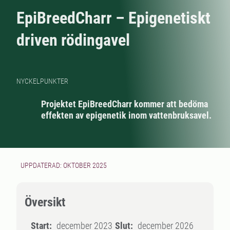
EpiBreedCharr – Epigenetiskt
driven rödingavel
NYCKELPUNKTER
Projektet EpiBreedCharr kommer att bedöma
effekten av epigenetik inom vattenbruksavel.
UPPDATERAD: OKTOBER 2025
Översikt
Start:
december 2023
Slut:
december 2026