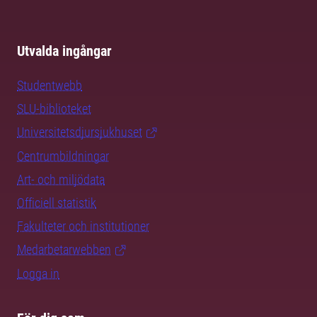
Utvalda ingångar
Studentwebb
SLU-biblioteket
Universitetsdjursjukhuset
Centrumbildningar
Art- och miljödata
Officiell statistik
Fakulteter och institutioner
Medarbetarwebben
Logga in