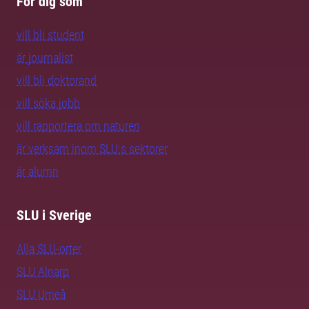
För dig som
vill bli student
är journalist
vill bli doktorand
vill söka jobb
vill rapportera om naturen
är verksam inom SLU:s sektorer
är alumn
SLU i Sverige
Alla SLU-orter
SLU Alnarp
SLU Umeå