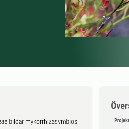
Över
Projek
ceae bildar mykorrhizasymbios