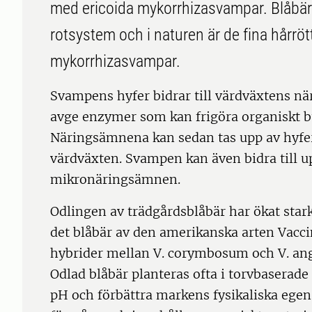
med ericoida mykorrhizasvampar. Blåbärsp
rotsystem och i naturen är de fina hårrö
mykorrhizasvampar.
Svampens hyfer bidrar till värdväxtens n
avge enzymer som kan frigöra organiskt b
Näringsämnena kan sedan tas upp av hyfern
värdväxten. Svampen kan även bidra till 
mikronäringsämnen.
Odlingen av trädgårdsblåbär har ökat stark
det blåbär av den amerikanska arten Vac
hybrider mellan V. corymbosum och V. ang
Odlad blåbär planteras ofta i torvbaserade s
pH och förbättra markens fysikaliska egen