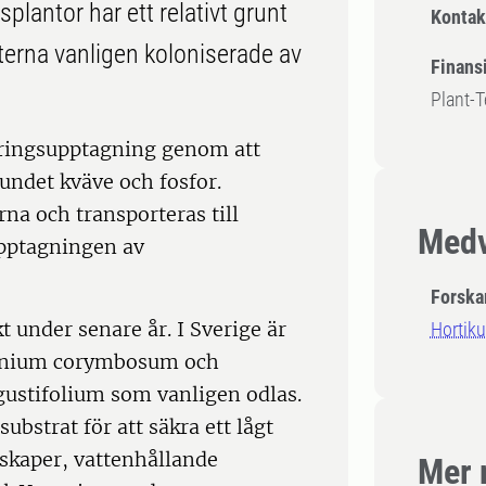
lantor har ett relativt grunt
Kontak
tterna vanligen koloniserade av
Finansi
Plant-
äringsupptagning genom att
undet kväve och fosfor.
a och transporteras till
Medv
upptagningen av
Forska
t under senare år. I Sverige är
Hortiku
cinium corymbosum och
ustifolium som vanligen odlas.
ubstrat för att säkra ett lågt
skaper, vattenhållande
Mer 