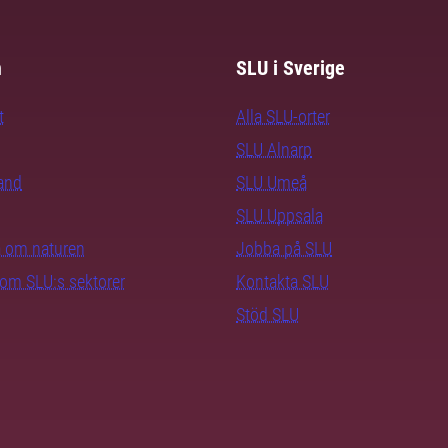
m
SLU i Sverige
t
Alla SLU-orter
SLU Alnarp
rand
SLU Umeå
SLU Uppsala
ra om naturen
Jobba på SLU
nom SLU:s sektorer
Kontakta SLU
Stöd SLU