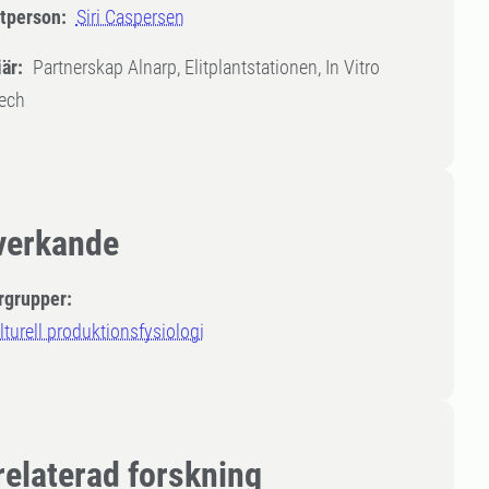
tperson:
Siri Caspersen
är:
Partnerskap Alnarp, Elitplantstationen, In Vitro
Tech
erkande
rgrupper:
lturell produktionsfysiologi
relaterad forskning