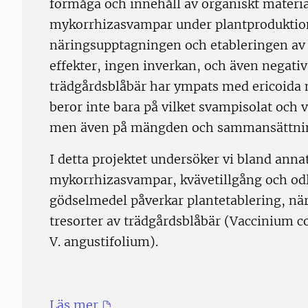
förmåga och innehåll av organiskt mater
mykorrhizasvampar under plantproduktio
näringsupptagningen och etableringen av p
effekter, ingen inverkan, och även negativ
trädgårdsblåbär har ympats med ericoida
beror inte bara på vilket svampisolat och 
men även på mängden och sammansättnin
I detta projektet undersöker vi bland an
mykorrhizasvampar, kvävetillgång och odl
gödselmedel påverkar plantetablering, nä
tresorter av trädgårdsblåbär (Vaccinium
V. angustifolium).
Läs mer