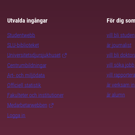
Utvalda ingångar
För dig so
Studentwebb
vill bli studen
SLU-biblioteket
är journalist
Universitetsdjursjukhuset
vill bli dokto
vill söka jobb
Centrumbildningar
vill rapporte
Art- och miljödata
är verksam i
Officiell statistik
är alumn
Fakulteter och institutioner
Medarbetarwebben
Logga in