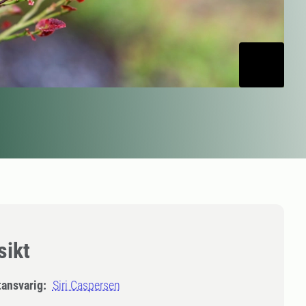
sikt
tansvarig:
Siri Caspersen