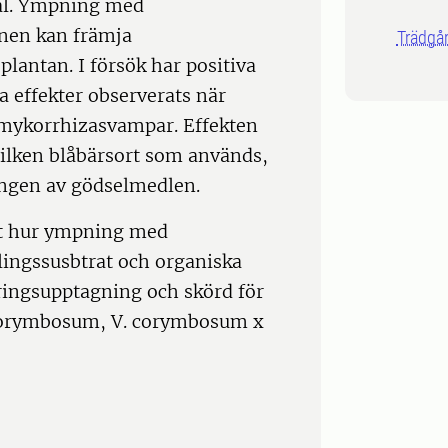
ial. Ympning med
nen kan främja
Trädgår
lantan. I försök har positiva
a effekter observerats när
 mykorrhizasvampar. Effekten
vilken blåbärsort som används,
gen av gödselmedlen.
nat hur ympning med
ingssusbtrat och organiska
ringsupptagning och skörd för
 corymbosum, V. corymbosum x