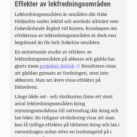
Effekter av lekfredningsområden
Lekfredningsområden är områden där fiske
förbjudits under lektid och används allmänt som
fiskevårdande åtgärd vid kusten. Kunskapen om
effekterna av lekfredningsområden är dock mer
begränsad än för helt fiskefria områden.
En omfattande studie av effekter av
lekfredningsområden på abborre och gädda har
gjorts inom
projektet Refisk
. Resultaten visar
att gäddan gynnats av fredningen, men inte
abborren. Man ser även vissa effekter på
födoväven.
Längs både ost- och västkusten finns ett stort
antal lekfredningsområden kring
mynningsområdena till vattendrag där öring och
lax leker. En tidigare utvärdering visar att man
kan få tydliga effekter på tätheten öring och lax i
vattendragen redan efter en fredningstid på i