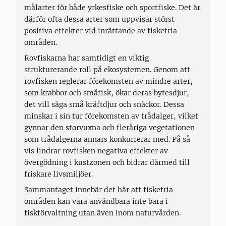
målarter för både yrkesfiske och sportfiske. Det är
därför ofta dessa arter som uppvisar störst
positiva effekter vid inrättande av fiskefria
områden.
Rovfiskarna har samtidigt en viktig
strukturerande roll på ekosystemen. Genom att
rovfisken reglerar förekomsten av mindre arter,
som krabbor och småfisk, ökar deras bytesdjur,
det vill säga små kräftdjur och snäckor. Dessa
minskar i sin tur förekomsten av trådalger, vilket
gynnar den storvuxna och fleråriga vegetationen
som trådalgerna annars konkurrerar med. På så
vis lindrar rovfisken negativa effekter av
övergödning i kustzonen och bidrar därmed till
friskare livsmiljöer.
Sammantaget innebär det här att fiskefria
områden kan vara användbara inte bara i
fiskförvaltning utan även inom naturvården.