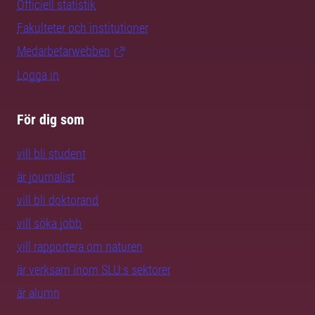
Officiell statistik
Fakulteter och institutioner
Medarbetarwebben
Logga in
För dig som
vill bli student
är journalist
vill bli doktorand
vill söka jobb
vill rapportera om naturen
är verksam inom SLU:s sektorer
är alumn