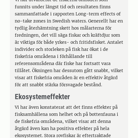
funnits under längst tid och resultaten finns
sammanfattade i rapporten Long-term effects of
no-take zones in Swedish waters. Generellt har en
tydlig återhämtning skett hos målarterna för
fredningen, det vill säga fiskar och kräftdjur som
är viktiga för både yrkes- och fritidsfisket. Antalet
individer och storleken på fisk har ökat i de
fiskefria områdena i förhållande till
referensområdena där fiske har fortsatt vara
tillåtet. Ökningen har dessutom gått snabbt, vilket
visar att fiskefria områden är en effektiv åtgärd
för att snabbt stärka försvagade bestånd.
Ekosystemeffekter
Vi har även konstaterat att det finns effekter på
fisksamhällena som helhet och på bottenfauna i
de fiskefria områdena, vilket visar att denna
åtgärd även kan ha positiva effekter på hela
ekosystemet. Stora rovfiskar är eftertraktade