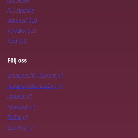
SLU Umeå
SLU Uppsala
Jobba på SLU
Kontakta SLU
Stöd SLU
Följ oss
Instagram SLU.Sweden
Instagram SLU.student
LinkedIn
Facebook
TikTok
SLU Play