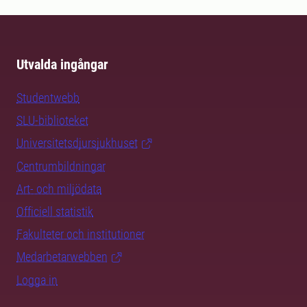
Utvalda ingångar
Studentwebb
SLU-biblioteket
Universitetsdjursjukhuset
Centrumbildningar
Art- och miljödata
Officiell statistik
Fakulteter och institutioner
Medarbetarwebben
Logga in