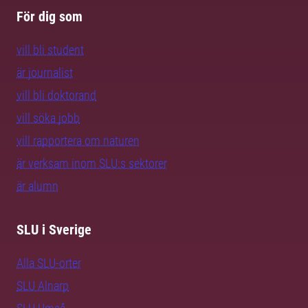
För dig som
vill bli student
är journalist
vill bli doktorand
vill söka jobb
vill rapportera om naturen
är verksam inom SLU:s sektorer
är alumn
SLU i Sverige
Alla SLU-orter
SLU Alnarp