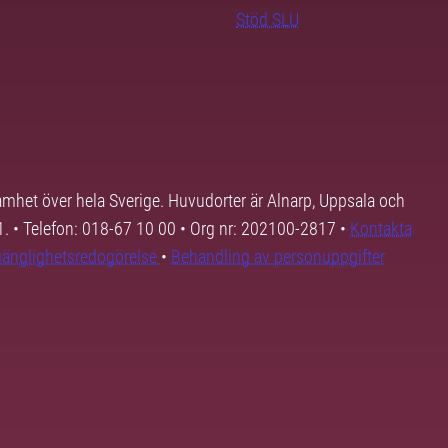
Stöd SLU
samhet över hela Sverige. Huvudorter är Alnarp, Uppsala och
01. • Telefon: 018-67 10 00 • Org nr: 202100-2817 •
Kontakta
lgänglighetsredogörelse
•
Behandling av personuppgifter