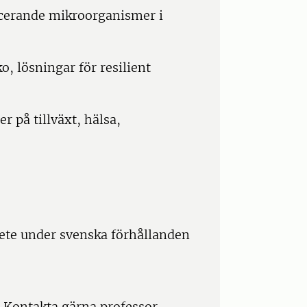
cerande mikroorganismer i
, lösningar för resilient
r på tillväxt, hälsa,
te under svenska förhållanden
? Kontakta gärna professor