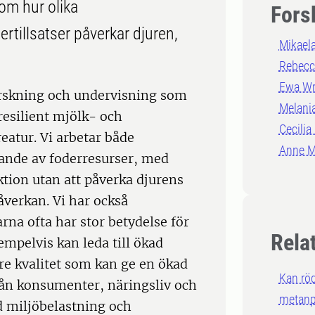
 om hur olika
Fors
rtillsatser påverkar djuren,
Mikael
Rebecc
Ewa Wr
orskning och undervisning som
Melania
resilient mjölk- och
Cecilia
eatur. Vi arbetar både
Anne M
tjande av foderresurser, med
tion utan att påverka djurens
åverkan. Vi har också
rna ofta har stor betydelse för
Rela
mpelvis kan leda till ökad
re kvalitet som kan ge en ökad
Kan rö
rån konsumenter, näringsliv och
metanp
 miljöbelastning och