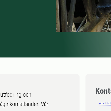
Kont
 utfodring och
 låginkomstländer. Vår
Mikael