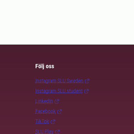
Följ oss
Instagram SLU.Sweden
Instagram SLU.student
LinkedIn
Facebook
TikTok
SLU Play