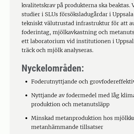
kvalitetskrav på produkterna ska beaktas. Vi
studier i SLUs försöksladugårdar i Uppsala
tekniskt välutrustad infrastruktur för att 
foderintag, mjölkavkastning och metanutslä
ett laboratorium vid institutionen i Uppsala
träck och mjölk analyseras.
Nyckelområden:
Foderutnyttjande och grovfodereffektiv
Nyttjande av fodermedel med låg klima
produktion och metanutsläpp
Minskad metanproduktion hos mjölkko
metanhämmande tillsatser