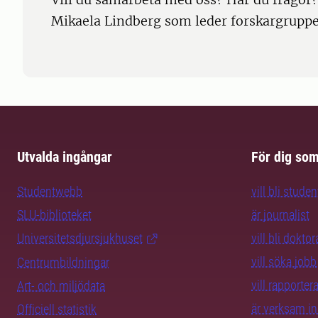
Mikaela Lindberg som leder forskargruppen
Utvalda ingångar
För dig so
Studentwebb
vill bli studen
SLU-biblioteket
är journalist
Universitetsdjursjukhuset
vill bli dokto
vill söka jobb
Centrumbildningar
vill rapporte
Art- och miljödata
är verksam i
Officiell statistik