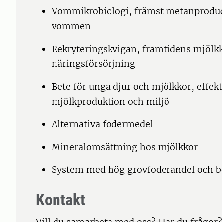
Vommikrobiologi, främst metanprodu
vommen
Rekryteringskvigan, framtidens mjölkko
näringsförsörjning
Bete för unga djur och mjölkkor, effekte
mjölkproduktion och miljö
Alternativa fodermedel
Mineralomsättning hos mjölkkor
System med hög grovfoderandel och be
Kontakt
Vill du samarbeta med oss? Har du frågor