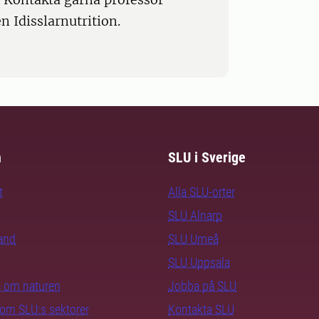
 Idisslarnutrition.
m
SLU i Sverige
t
Alla SLU-orter
SLU Alnarp
rand
SLU Umeå
SLU Uppsala
ra om naturen
Jobba på SLU
nom SLU:s sektorer
Kontakta SLU