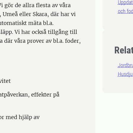
Uppdat
 gör de allra flesta av våra
och fod
, Umeå eller Skara, där har vi
automatiskt mäta bl.a.
pp. Vi har också tillgång till
 där våra prover av bl.a. foder,
Rela
Jordbr
Husdju
itet
tpåverkan, effekter på
r med hjälp av