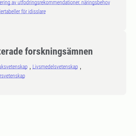
ering av utfodringsrekommendationer, näringsbehov
ertabeller för idisslare
terade forskningsämnen
uksvetenskap
Livsmedelsvetenskap
rsvetenskap