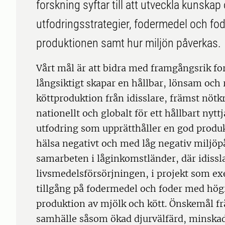
forskning syftar till att utveckla kunskap
utfodringsstrategier, fodermedel och fode
produktionen samt hur miljön påverkas.
Vårt mål är att bidra med framgångsrik f
långsiktigt skapar en hållbar, lönsam och 
köttproduktion från idisslare, främst nötkr
nationellt och globalt för ett hållbart nyt
utfodring som upprätthåller en god produk
hälsa negativt och med låg negativ miljöp
samarbeten i låginkomstländer, där idissla
livsmedelsförsörjningen, i projekt som exe
tillgång på fodermedel och foder med hög
produktion av mjölk och kött. Önskemål f
samhälle såsom ökad djurvälfärd, minskad