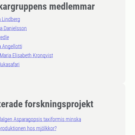
kargruppens medlemmar
a Lindberg
a Danielsson
edle
 Angellotti
 Maria Elisabeth Kronqvist
ukasafari
terade forskningsprojekt
dalgen Asparagopsis taxiformis minska
roduktionen hos mjölkkor?