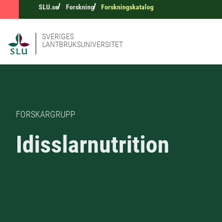
SLU.se
Forskning
Forskningskatalog
SVERIGES
LANTBRUKSUNIVERSITET
FORSKARGRUPP
Idisslarnutrition