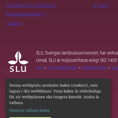
är alumn
Fakulteter och institutioner
Medarbetarwebben
Logga in
SLU, Sveriges lantbruksuniversitet, har verk
Umeå. SLU är miljöcertifierat enligt ISO 140
SLU
•
Om webbplatsen
•
Hantera kakor
•
Til
Denna webbplats använder kakor (cookies), som
lagras i din webbläsare. Vissa kakor är nödvändiga
för att webbplatsen ska fungera korrekt. Andra är
valbara.
Hantera valbara kakor