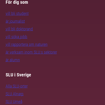
För dig som
vill bli student
är journalist
vill bli doktorand
vill söka jobb
vill rapportera om naturen
är verksam inom SLU:s sektorer
är alumn
SLU i Sverige
Alla SLU-orter
SLU Alnarp
SLU Umeå