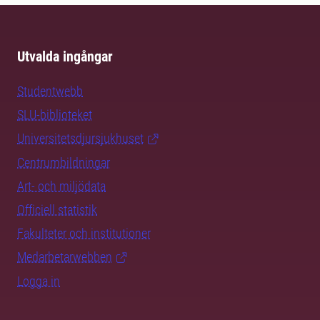
Utvalda ingångar
Studentwebb
SLU-biblioteket
Universitetsdjursjukhuset
Centrumbildningar
Art- och miljödata
Officiell statistik
Fakulteter och institutioner
Medarbetarwebben
Logga in