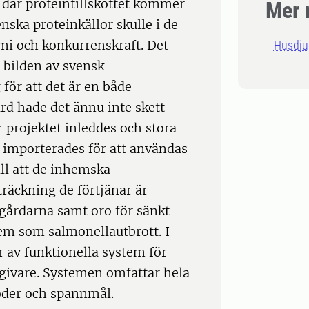
 där proteintillskottet kommer
Mer 
nska proteinkällor skulle i de
omi och konkurrenskraft. Det
Husdju
a bilden av svensk
för att det är en både
d hade det ännu inte skett
 projektet inleddes och stora
importerades för att användas
ill att de inhemska
träckning de förtjänar är
 gårdarna samt oro för sänkt
em som salmonellautbrott. I
r av funktionella system för
dgivare. Systemen omfattar hela
oder och spannmål.