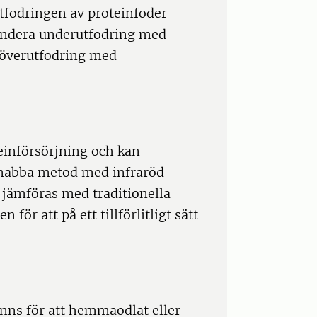
utfodringen av proteinfoder
 endera underutfodring med
 överutfodring med
einförsörjning och kan
snabba metod med infraröd
 jämföras med traditionella
för att på ett tillförlitligt sätt
finns för att hemmaodlat eller