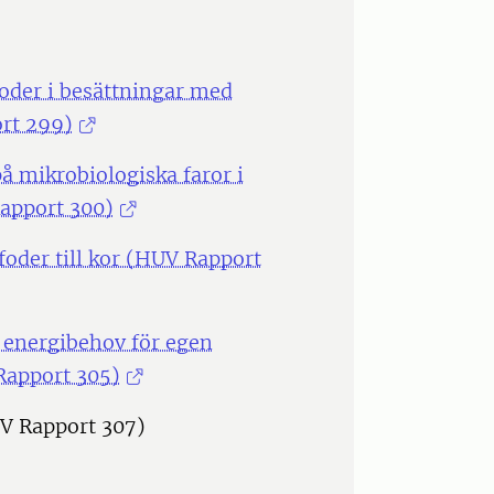
foder i besättningar med
rt 299)
 mikrobiologiska faror i
Rapport 300)
oder till kor (HUV Rapport
h energibehov för egen
Rapport 305)
UV Rapport 307)