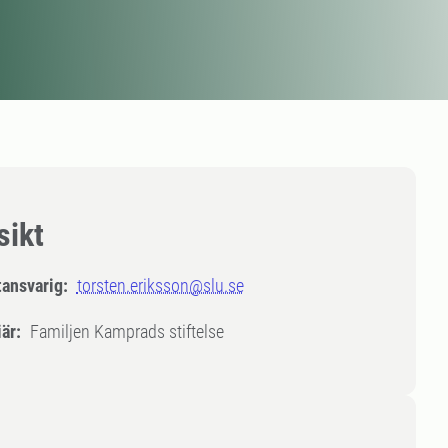
sikt
tansvarig:
torsten.eriksson@slu.se
är:
Familjen Kamprads stiftelse