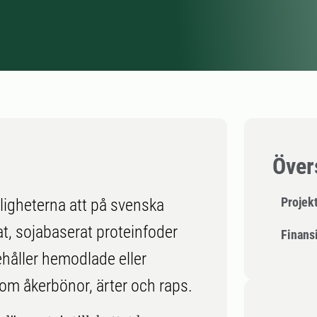
Över
Projek
jligheterna att på svenska
at, sojabaserat proteinfoder
Finansi
håller hemodlade eller
som åkerbönor, ärter och raps.