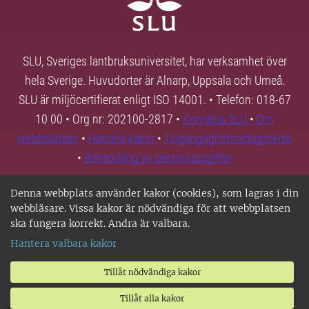
SLU, Sveriges lantbruksuniversitet, har verksamhet över
hela Sverige. Huvudorter är Alnarp, Uppsala och Umeå.
SLU är miljöcertifierat enligt ISO 14001. • Telefon: 018-67
10 00 • Org nr: 202100-2817 •
Kontakta SLU
•
Om
webbplatsen
•
Hantera kakor
•
Tillgänglighetsredogörelse
•
Behandling av personuppgifter
Denna webbplats använder kakor (cookies), som lagras i din
webbläsare. Vissa kakor är nödvändiga för att webbplatsen
ska fungera korrekt. Andra är valbara.
Hantera valbara kakor
Tillåt nödvändiga kakor
Tillåt alla kakor