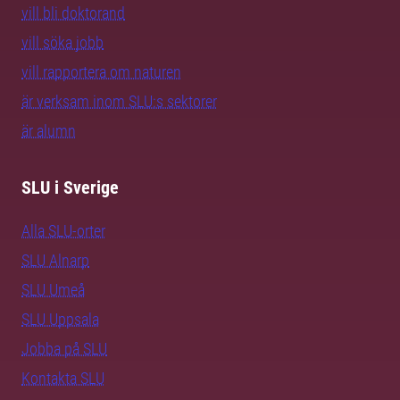
vill bli doktorand
vill söka jobb
vill rapportera om naturen
är verksam inom SLU:s sektorer
är alumn
SLU i Sverige
Alla SLU-orter
SLU Alnarp
SLU Umeå
SLU Uppsala
Jobba på SLU
Kontakta SLU