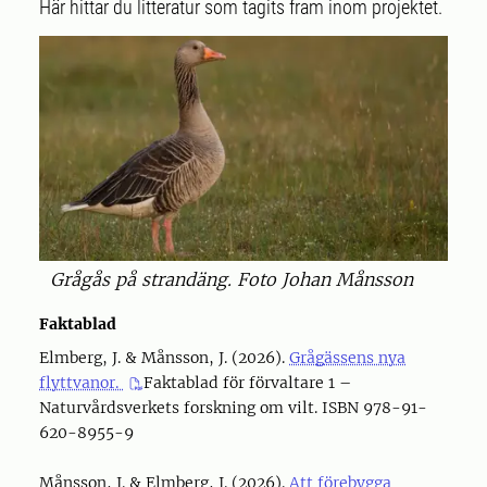
Här hittar du litteratur som tagits fram inom projektet.
Grågås på strandäng. Foto Johan Månsson
Faktablad
Elmberg, J. & Månsson, J. (2026).
Grågässens nya
flyttvanor.
Faktablad för förvaltare 1 –
Naturvårdsverkets forskning om vilt. ISBN 978-91-
620-8955-9
Månsson, J. & Elmberg, J. (2026).
Att förebygga