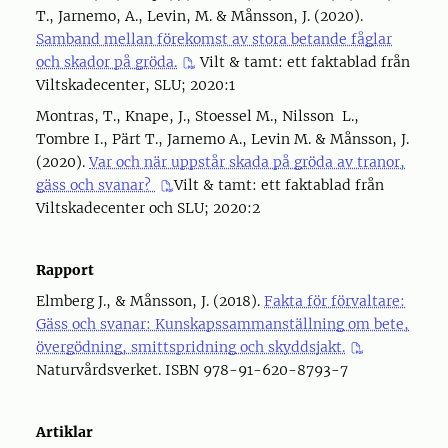
T., Jarnemo, A., Levin, M. & Månsson, J. (2020).
Samband mellan förekomst av stora betande fåglar
och skador på gröda.
Vilt & tamt: ett faktablad från
Viltskadecenter, SLU; 2020:1
Montras, T., Knape, J., Stoessel M., Nilsson L.,
Tombre I., Pärt T., Jarnemo A., Levin M. & Månsson, J.
(2020).
Var och när uppstår skada på gröda av tranor,
gäss och svanar?
Vilt & tamt: ett faktablad från
Viltskadecenter och SLU; 2020:2
Rapport
Elmberg J., & Månsson, J. (2018).
Fakta för förvaltare:
Gäss och svanar: Kunskapssammanställning om bete,
övergödning, smittspridning och skyddsjakt.
Naturvårdsverket. ISBN 978-91-620-8793-7
Artiklar