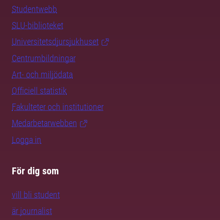
Studentwebb
SLU-biblioteket
Universitetsdjursjukhuset
Centrumbildningar
Art- och miljödata
Officiell statistik
Fakulteter och institutioner
Medarbetarwebben
Logga in
För dig som
vill bli student
är journalist