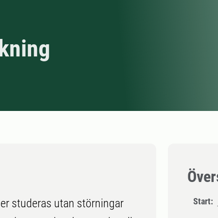
skning
Över
Start:
sser studeras utan störningar