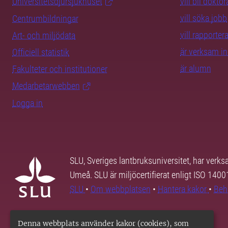
Universitetsdjursjukhuset
vill bli dokto
vill söka jobb
Centrumbildningar
vill rapporte
Art- och miljödata
är verksam i
Officiell statistik
är alumn
Fakulteter och institutioner
Medarbetarwebben
Logga in
SLU, Sveriges lantbruksuniversitet, har verk
Umeå. SLU är miljöcertifierat enligt ISO 140
SLU
•
Om webbplatsen
•
Hantera kakor
•
Beh
Denna webbplats använder kakor (cookies), som