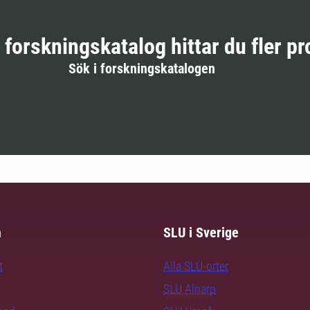
r forskningskatalog hittar du fler pr
Sök i forskningskatalogen
m
SLU i Sverige
t
Alla SLU-orter
SLU Alnarp