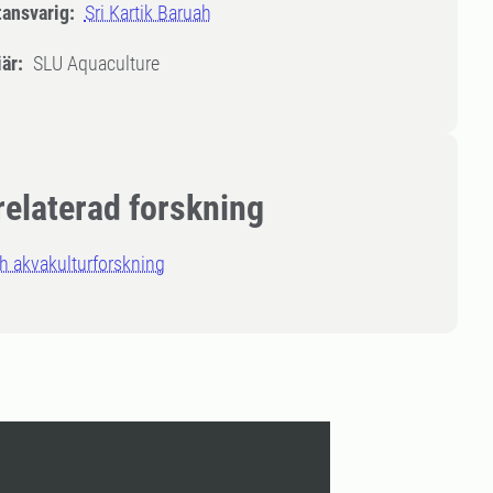
tansvarig:
Sri Kartik Baruah
är:
SLU Aquaculture
relaterad forskning
h akvakulturforskning