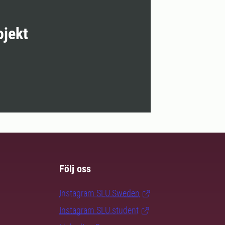
ojekt
Följ oss
Instagram SLU.Sweden
Instagram SLU.student