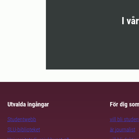
I vå
Utvalda ingångar
För dig so
Studentwebb
vill bli studen
SLU-biblioteket
är journalist