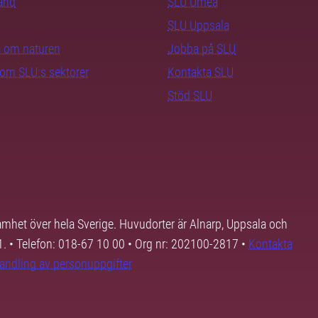
rand
SLU Umeå
SLU Uppsala
ra om naturen
Jobba på SLU
nom SLU:s sektorer
Kontakta SLU
Stöd SLU
samhet över hela Sverige. Huvudorter är Alnarp, Uppsala och
01. • Telefon: 018-67 10 00 • Org nr: 202100-2817 •
Kontakta
andling av personuppgifter