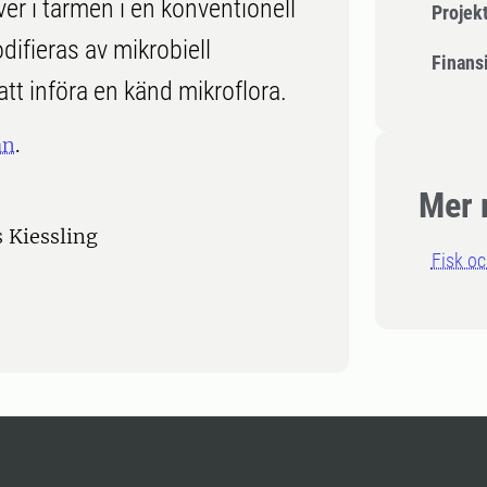
r i tarmen i en konventionell
Projek
difieras av mikrobiell
Finansi
t införa en känd mikroflora.
an
.
Mer 
 Kiessling
Fisk oc