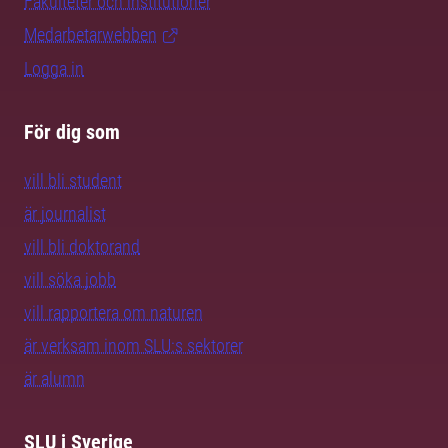
Fakulteter och institutioner
Medarbetarwebben
Logga in
För dig som
vill bli student
är journalist
vill bli doktorand
vill söka jobb
vill rapportera om naturen
är verksam inom SLU:s sektorer
är alumn
SLU i Sverige