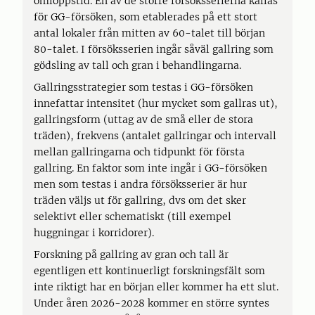
omloppstid. En av de större försöksserierna kallas
för GG-försöken, som etablerades på ett stort
antal lokaler från mitten av 60-talet till början
80-talet. I försöksserien ingår såväl gallring som
gödsling av tall och gran i behandlingarna.
Gallringsstrategier som testas i GG-försöken
innefattar intensitet (hur mycket som gallras ut),
gallringsform (uttag av de små eller de stora
träden), frekvens (antalet gallringar och intervall
mellan gallringarna och tidpunkt för första
gallring. En faktor som inte ingår i GG-försöken
men som testas i andra försöksserier är hur
träden väljs ut för gallring, dvs om det sker
selektivt eller schematiskt (till exempel
huggningar i korridorer).
Forskning på gallring av gran och tall är
egentligen ett kontinuerligt forskningsfält som
inte riktigt har en början eller kommer ha ett slut.
Under åren 2026-2028 kommer en större syntes