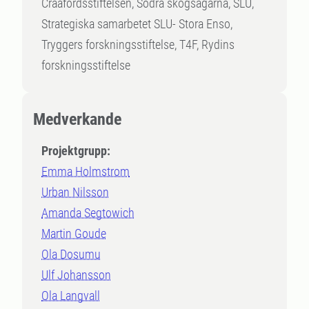
Craafordsstiftelsen, Södra skogsägarna, SLU,
Strategiska samarbetet SLU- Stora Enso,
Tryggers forskningsstiftelse, T4F, Rydins
forskningsstiftelse
Medverkande
Projektgrupp:
Emma Holmstrom
Urban Nilsson
Amanda Segtowich
Martin Goude
Ola Dosumu
Ulf Johansson
Ola Langvall