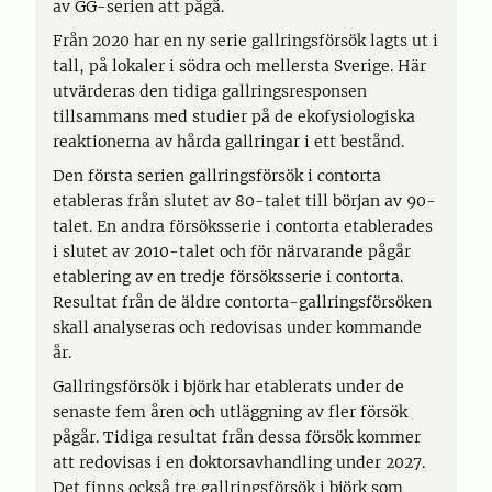
av GG-serien att pågå.
Från 2020 har en ny serie gallringsförsök lagts ut i
tall, på lokaler i södra och mellersta Sverige. Här
utvärderas den tidiga gallringsresponsen
tillsammans med studier på de ekofysiologiska
reaktionerna av hårda gallringar i ett bestånd.
Den första serien gallringsförsök i contorta
etableras från slutet av 80-talet till början av 90-
talet. En andra försöksserie i contorta etablerades
i slutet av 2010-talet och för närvarande pågår
etablering av en tredje försöksserie i contorta.
Resultat från de äldre contorta-gallringsförsöken
skall analyseras och redovisas under kommande
år.
Gallringsförsök i björk har etablerats under de
senaste fem åren och utläggning av fler försök
pågår. Tidiga resultat från dessa försök kommer
att redovisas i en doktorsavhandling under 2027.
Det finns också tre gallringsförsök i björk som