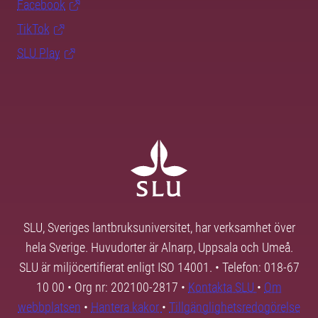
Facebook
TikTok
SLU Play
SLU, Sveriges lantbruksuniversitet, har verksamhet över
hela Sverige. Huvudorter är Alnarp, Uppsala och Umeå.
SLU är miljöcertifierat enligt ISO 14001. • Telefon: 018-67
10 00 • Org nr: 202100-2817 •
Kontakta SLU
•
Om
webbplatsen
•
Hantera kakor
•
Tillgänglighetsredogörelse