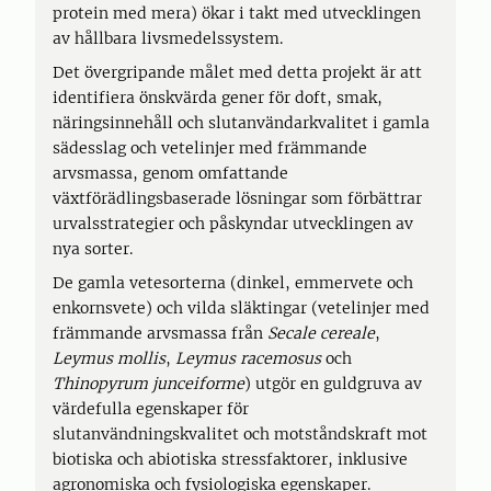
protein med mera) ökar i takt med utvecklingen
av hållbara livsmedelssystem.
Det övergripande målet med detta projekt är att
identifiera önskvärda gener för doft, smak,
näringsinnehåll och slutanvändarkvalitet i gamla
sädesslag och vetelinjer med främmande
arvsmassa, genom omfattande
växtförädlingsbaserade lösningar som förbättrar
urvalsstrategier och påskyndar utvecklingen av
nya sorter.
De gamla vetesorterna (dinkel, emmervete och
enkornsvete) och vilda släktingar (vetelinjer med
främmande arvsmassa från
Secale cereale
,
Leymus mollis
,
Leymus racemosus
och
Thinopyrum junceiforme
) utgör en guldgruva av
värdefulla egenskaper för
slutanvändningskvalitet och motståndskraft mot
biotiska och abiotiska stressfaktorer, inklusive
agronomiska och fysiologiska egenskaper.