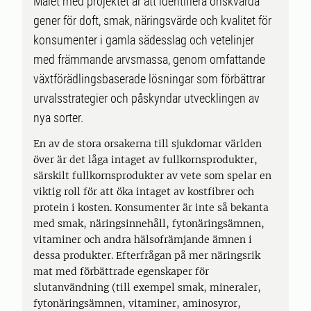
Målet med projektet är att identifiera önskvärda
gener för doft, smak, näringsvärde och kvalitet för
konsumenter i gamla sädesslag och vetelinjer
med främmande arvsmassa, genom omfattande
växtförädlingsbaserade lösningar som förbättrar
urvalsstrategier och påskyndar utvecklingen av
nya sorter.
En av de stora orsakerna till sjukdomar världen
över är det låga intaget av fullkornsprodukter,
särskilt fullkornsprodukter av vete som spelar en
viktig roll för att öka intaget av kostfibrer och
protein i kosten. Konsumenter är inte så bekanta
med smak, näringsinnehåll, fytonäringsämnen,
vitaminer och andra hälsofrämjande ämnen i
dessa produkter. Efterfrågan på mer näringsrik
mat med förbättrade egenskaper för
slutanvändning (till exempel smak, mineraler,
fytonäringsämnen, vitaminer, aminosyror,