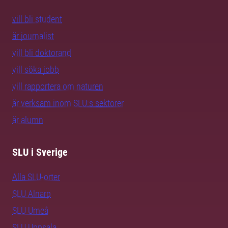
vill bli student
är journalist
vill bli doktorand
vill söka jobb
vill rapportera om naturen
är verksam inom SLU:s sektorer
är alumn
SLU i Sverige
Alla SLU-orter
SLU Alnarp
SLU Umeå
SLU Uppsala