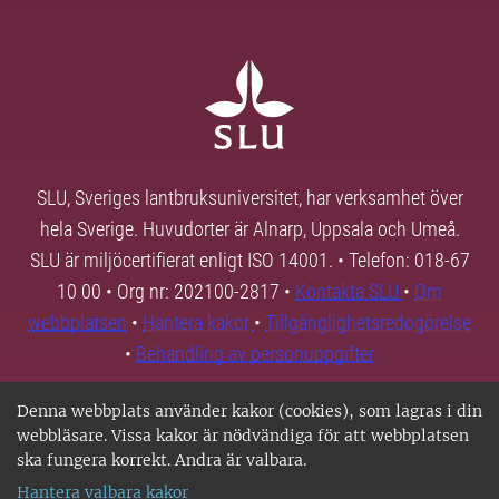
SLU, Sveriges lantbruksuniversitet, har verksamhet över
hela Sverige. Huvudorter är Alnarp, Uppsala och Umeå.
SLU är miljöcertifierat enligt ISO 14001. • Telefon: 018-67
10 00 • Org nr: 202100-2817 •
Kontakta SLU
•
Om
webbplatsen
•
Hantera kakor
•
Tillgänglighetsredogörelse
•
Behandling av personuppgifter
Denna webbplats använder kakor (cookies), som lagras i din
webbläsare. Vissa kakor är nödvändiga för att webbplatsen
ska fungera korrekt. Andra är valbara.
Hantera valbara kakor