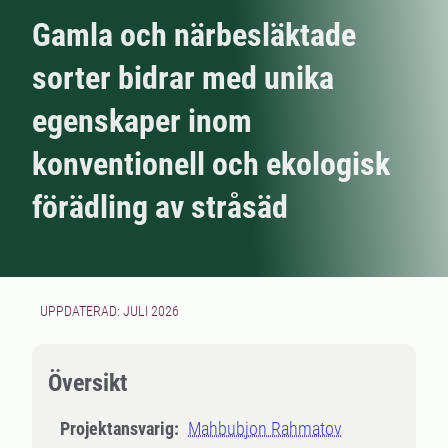
Gamla och närbesläktade
sorter bidrar med unika
egenskaper inom
konventionell och ekologisk
förädling av stråsäd
UPPDATERAD: JULI 2026
Översikt
Projektansvarig:
Mahbubjon Rahmatov