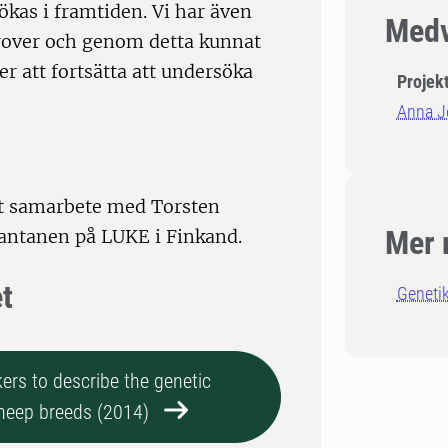
ökas i framtiden. Vi har även
Medv
rover och genom detta kunnat
r att fortsätta att undersöka
Projek
Anna J
tt samarbete med Torsten
Mer 
Kantanen på LUKE i Finkand.
et
Genetik
ers to describe the genetic
heep breeds (2014)