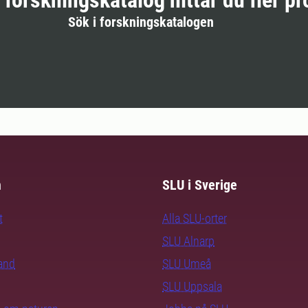
r forskningskatalog hittar du fler pr
Sök i forskningskatalogen
m
SLU i Sverige
t
Alla SLU-orter
SLU Alnarp
rand
SLU Umeå
SLU Uppsala