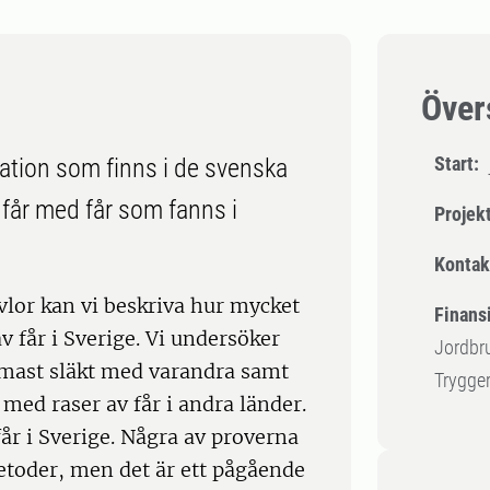
Över
Start:
riation som finns i de svenska
a får med får som fanns i
Projek
Kontak
lor kan vi beskriva hur mycket
Finansi
v får i Sverige. Vi undersöker
Jordbru
rmast släkt med varandra samt
Trygger
 med raser av får i andra länder.
år i Sverige. Några av proverna
toder, men det är ett pågående