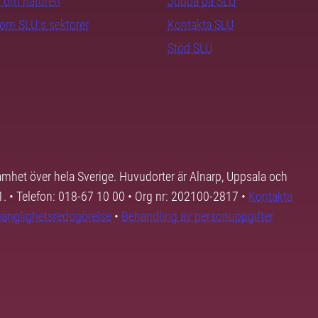
ra om naturen
Jobba på SLU
nom SLU:s sektorer
Kontakta SLU
Stöd SLU
samhet över hela Sverige. Huvudorter är Alnarp, Uppsala och
01. • Telefon: 018-67 10 00 • Org nr: 202100-2817 •
Kontakta
lgänglighetsredogörelse
•
Behandling av personuppgifter