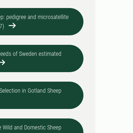
ep: pedigree and microsatellite
7)
breeds of Sweden estimated
Selection in Gotland Sheep
 Wild and Domestic Sheep