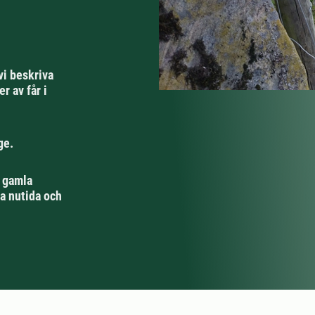
vi beskriva
r av får i
ge.
n gamla
a nutida och