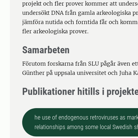
projekt och fler prover kommer att unders
undersökt DNA från gamla arkeologiska p
jämföra nutida och forntida får och komme
fler arkeologiska prover.
Samarbeten
Förutom forskarna från SLU pågår även e
Günther på uppsala universitet och Juha 
Publikationer hitills i projekt
he use of endogenous retroviruses as mark
relationships among some local Swedish s