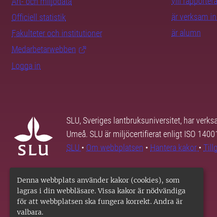
vill rapporte
Art- och miljödata
är verksam i
Officiell statistik
är alumn
Fakulteter och institutioner
Medarbetarwebben
Logga in
SLU, Sveriges lantbruksuniversitet, har verk
Umeå. SLU är miljöcertifierat enligt ISO 140
SLU
•
Om webbplatsen
•
Hantera kakor
•
Til
Denna webbplats använder kakor (cookies), som
lagras i din webbläsare. Vissa kakor är nödvändiga
för att webbplatsen ska fungera korrekt. Andra är
valbara.