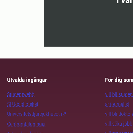
I vå
Utvalda ingångar
För dig so
Studentwebb
vill bli studen
SLU-biblioteket
är journalist
Universitetsdjursjukhuset
vill bli dokto
vill söka jobb
Centrumbildningar