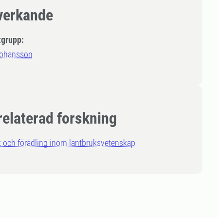
erkande
tgrupp:
ohansson
relaterad forskning
 och förädling inom lantbruksvetenskap