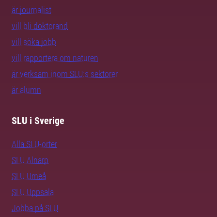
är journalist
vill bli doktorand
vill söka jobb
vill rapportera om naturen
är verksam inom SLU:s sektorer
är alumn
SLU i Sverige
Alla SLU-orter
SLU Alnarp
SLU Umeå
SLU Uppsala
Jobba på SLU