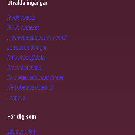
Utvalda ingångar
Studentwebb
SLU-biblioteket
Universitetsdjursjukhuset
Centrumbildningar
Art- och miljödata
Officiell statistik
Fakulteter och institutioner
Medarbetarwebben
Logga in
För dig som
vill bli student