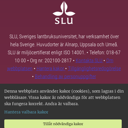
SLU, Sveriges lantbruksuniversitet, har verksamhet över
hela Sverige. Huvudorter är Alnarp, Uppsala och Umeå.
SLU är miljöcertifierat enligt ISO 14001. • Telefon: 018-67
10 00 • Org nr: 202100-2817 •
Kontakta SLU
•
Om
webbplatsen
•
Hantera kakor
•
Tillgänglighetsredogörelse
•
Behandling av personuppgifter
Denna webbplats använder kakor (cookies), som lagras i din
webbläsare. Vissa kakor är nödvändiga för att webbplatsen
ska fungera korrekt. Andra är valbara.
Hantera valbara kakor
Tillåt nödvändiga kakor