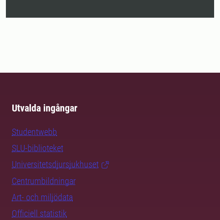
Utvalda ingångar
Studentwebb
SLU-biblioteket
Universitetsdjursjukhuset
Centrumbildningar
Art- och miljödata
Officiell statistik