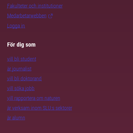
Fakulteter och institutioner
Medarbetarwebben
Logga in
För dig som
vill bli student
är journalist
vill bli doktorand
vill söka jobb
vill rapportera om naturen
är verksam inom SLU:s sektorer
är alumn