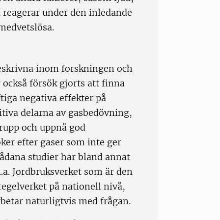
a reagerar under den inledande
 medvetslösa.
eskrivna inom forskningen och
också försök gjorts att finna
tiga negativa effekter på
sitiva delarna av gasbedövning,
grupp och uppnå god
er efter gaser som inte ger
 Sådana studier har bland annat
l.a. Jordbruksverket som är den
gelverket på nationell nivå,
betar naturligtvis med frågan.