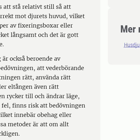
att stå relativt still så att
rrekt mot djurets huvud, vilket
er av fixeringsboxar eller
Mer 
ket långsamt och det är gott
e.
Husdju
 är också beroende av
bedövningen, att vederbörande
tningen rätt, använda rätt
er eltången även rätt
 rycker till och ändrar läge,
 fel, finns risk att bedövningen
vilket innebär obehag eller
ssa metoder är att om allt
kligen.