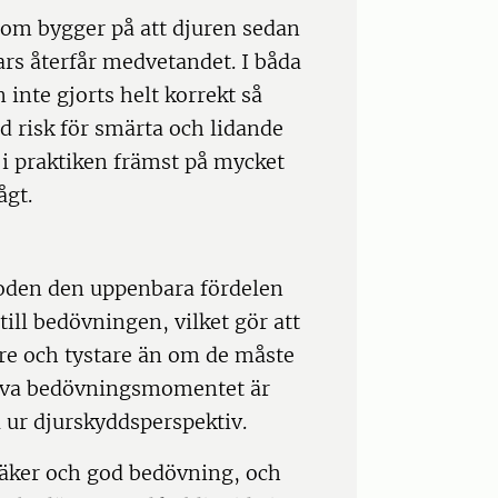
som bygger på att djuren sedan
rs återfår medvetandet. I båda
 inte gjorts helt korrekt så
d risk för smärta och lidande
i praktiken främst på mycket
ågt.
toden den uppenbara fördelen
ill bedövningen, vilket gör att
re och tystare än om de måste
jälva bedövningsmomentet är
 ur djurskyddsperspektiv.
säker och god bedövning, och