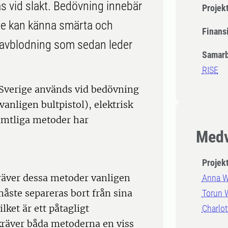
as vid slakt. Bedövning innebär
Projek
inte kan känna smärta och
Finansi
 avblodning som sedan leder
Samarb
RISE
 Sverige används vid bedövning
anligen bultpistol), elektrisk
amtliga metoder har
Medv
Projek
kräver dessa metoder vanligen
Anna W
 måste separeras bort från sina
Torun 
lket är ett påtagligt
Charlot
kräver båda metoderna en viss