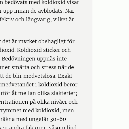
om bedövats med koldioxid visar
r upp innan de avblodats. När
ektiv och långvarig, vilket är
 det är mycket obehagligt för
dioxid. Koldioxid sticker och
ft. Bedövningen uppnås inte
nner smärta och stress när de
tt de blir medvetslösa. Exakt
ra medvetandet i koldioxid beror
ärför åt mellan olika slakterier;
ntrationen på olika nivåer och
i utrymmet med koldioxid, men
s räkna med ungefär 30-60
en andra faktorer, såsom ljud,