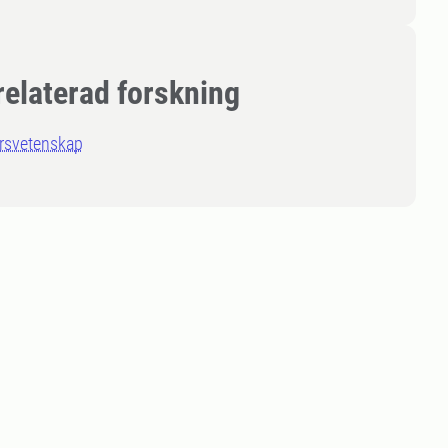
relaterad forskning
rsvetenskap