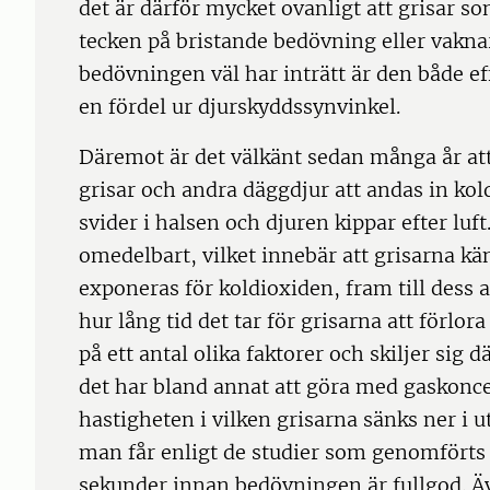
det är därför mycket ovanligt att grisar s
tecken på bristande bedövning eller vakna
bedövningen väl har inträtt är den både eff
en fördel ur djurskyddssynvinkel.
Däremot är det välkänt sedan många år att
grisar och andra däggdjur att andas in kol
svider i halsen och djuren kippar efter lu
omedelbart, vilket innebär att grisarna kä
exponeras för koldioxiden, fram till dess a
hur lång tid det tar för grisarna att förlo
på ett antal olika faktorer och skiljer sig d
det har bland annat att göra med gaskonce
hastigheten i vilken grisarna sänks ner 
man får enligt de studier som genomfört
sekunder innan bedövningen är fullgod. Äv