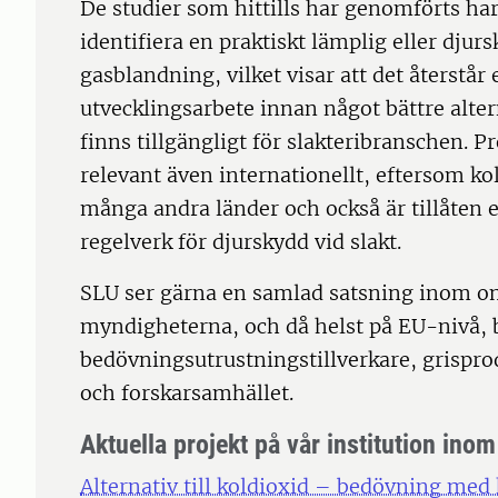
De studier som hittills har genomförts har
identifiera en praktiskt lämplig eller djur
gasblandning, vilket visar att det återstår
utvecklingsarbete innan något bättre alte
finns tillgängligt för slakteribranschen. P
relevant även internationellt, eftersom k
många andra länder och också är tillåte
regelverk för djurskydd vid slakt.
SLU ser gärna en samlad satsning inom om
myndigheterna, och då helst på EU-nivå, 
bedövningsutrustningstillverkare, grispr
och forskarsamhället.
Aktuella projekt på vår institution ino
Alternativ till koldioxid – bedövning me