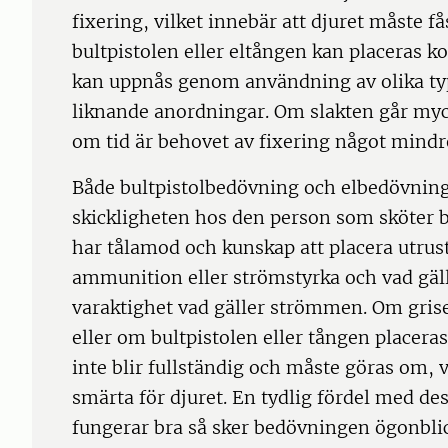
fixering, vilket innebär att djuret måste fås 
bultpistolen eller eltången kan placeras ko
kan uppnås genom användning av olika typ
liknande anordningar. Om slakten går myc
om tid är behovet av fixering något mindr
Både bultpistolbedövning och elbedövning
skickligheten hos den person som sköter 
har tålamod och kunskap att placera utrus
ammunition eller strömstyrka och vad gäll
varaktighet vad gäller strömmen. Om grisen
eller om bultpistolen eller tången placeras
inte blir fullständig och måste göras om, 
smärta för djuret. En tydlig fördel med de
fungerar bra så sker bedövningen ögonblic