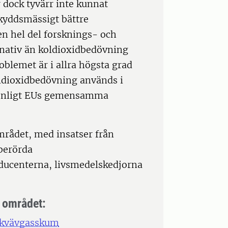
 dock tyvärr inte kunnat
skyddsmässigt bättre
 en hel del forsknings- och
rnativ än koldioxidbedövning
roblemet är i allra högsta grad
oldioxidbedövning används i
n enligt EUs gemensamma
rådet, med insatser från
berörda
oducenterna, livsmedelskedjorna
m området:
d kvävgasskum