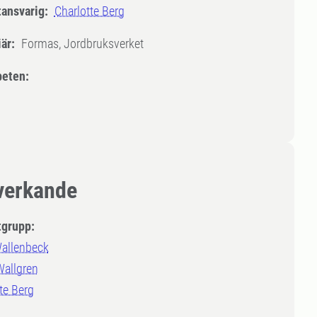
tansvarig:
Charlotte Berg
är:
Formas, Jordbruksverket
eten:
erkande
tgrupp:
allenbeck
Wallgren
te Berg