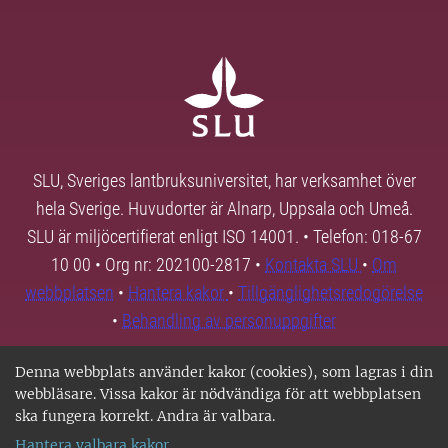
SLU, Sveriges lantbruksuniversitet, har verksamhet över
hela Sverige. Huvudorter är Alnarp, Uppsala och Umeå.
SLU är miljöcertifierat enligt ISO 14001. • Telefon: 018-67
10 00 • Org nr: 202100-2817 •
Kontakta SLU
•
Om
webbplatsen
•
Hantera kakor
•
Tillgänglighetsredogörelse
•
Behandling av personuppgifter
Denna webbplats använder kakor (cookies), som lagras i din
webbläsare. Vissa kakor är nödvändiga för att webbplatsen
ska fungera korrekt. Andra är valbara.
Hantera valbara kakor