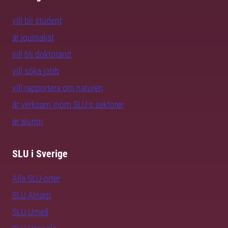
vill bli student
är journalist
vill bli doktorand
vill söka jobb
vill rapportera om naturen
är verksam inom SLU:s sektorer
är alumn
SLU i Sverige
Alla SLU-orter
SLU Alnarp
SLU Umeå