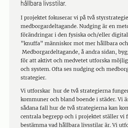
hållbara livsstilar.
I projektet fokuserar vi på två styrstrateg
medborgardeltagande. Nudging är en meto
förändringar i den fysiska och/eller digita
”knuffa” människor mot mer hållbara och 
Medborgardeltagande, å andra sidan, bygg
för att aktivt och medvetet utforska möjlig
och system. Ofta ses nudging och medbor
strategier.
Vi utforskar hur de två strategierna funge
kommuner och bland boende i städer. Vi är
sådana fall hur de två strategierna kan ko
centrala begrepp och i projektet ställer v
bestämma vad hållbara livsstilar är. Vi utf