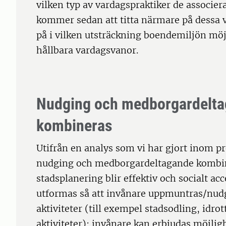
vilken typ av vardagspraktiker de associer
kommer sedan att titta närmare på dessa va
på i vilken utsträckning boendemiljön möj
hållbara vardagsvanor.
Nudging och medborgardelta
kombineras
Utifrån en analys som vi har gjort inom pro
nudging och medborgardeltagande kombine
stadsplanering blir effektiv och socialt a
utformas så att invånare uppmuntras/nud
aktiviteter (till exempel stadsodling, idrot
aktiviteter); invånare kan erbjudas möjlig