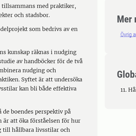
 tillsammans med praktiker,
kter och stadsbor.
Mer 
delprojekt som bedrivs av en
Övrig 
ms kunskap räknas i nudging
tudie av handböcker för de två
ombinera nudging och
Glob
tiken. Syftet är att undersöka
sstilar kan bli både effektiva
11. H
å de boendes perspektiv på
är att öka förståelsen för hur
till hållbara livsstilar och