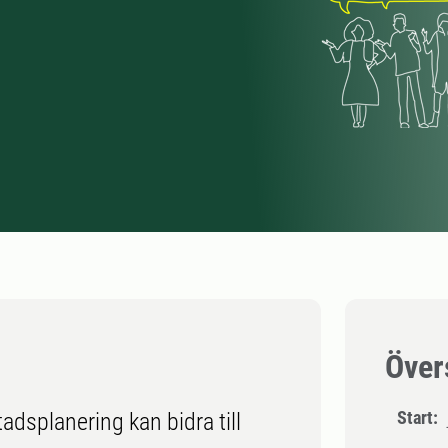
Över
Start:
adsplanering kan bidra till