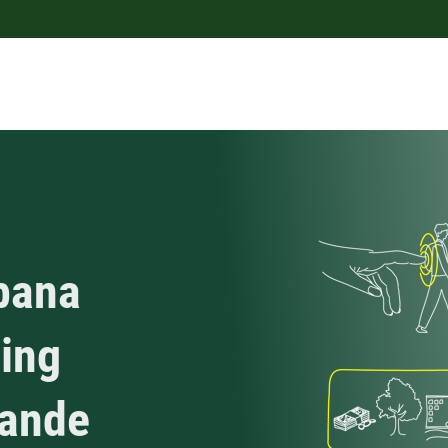
rbana
ging
gande