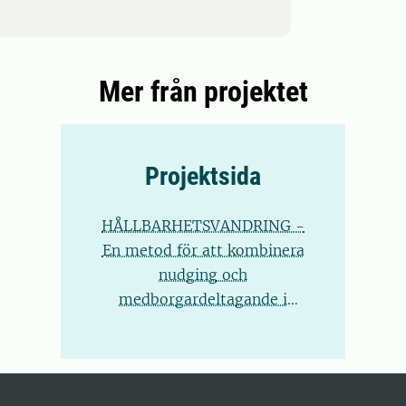
Mer från projektet
Projektsida
HÅLLBARHETSVANDRING -
En metod för att kombinera
nudging och
medborgardeltagande i
utformningen av platser och
samhällen