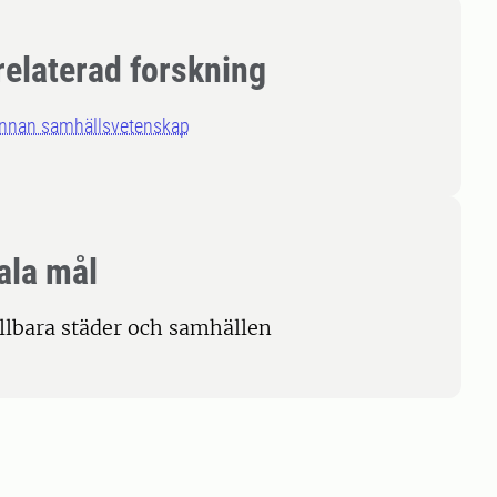
relaterad forskning
annan samhällsvetenskap
ala mål
ållbara städer och samhällen