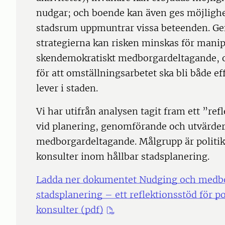
nudgar; och boende kan även ges möjlighet
stadsrum uppmuntrar vissa beteenden. Ge
strategierna kan risken minskas för mani
skendemokratiskt medborgardeltagande, oc
för att omställningsarbetet ska bli både ef
lever i staden.
Vi har utifrån analysen tagit fram ett ”r
vid planering, genomförande och utvärde
medborgardeltagande. Målgrupp är politik
konsulter inom hållbar stadsplanering.
Ladda ner dokumentet Nudging och medbo
stadsplanering – ett reflektionsstöd för po
konsulter (pdf)