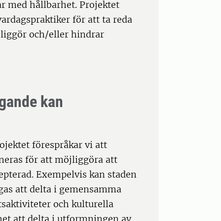
ar med hållbarhet. Projektet
rdagspraktiker för att ta reda
liggör och/eller hindrar
gande kan
jektet förespråkar vi att
ras för att möjliggöra att
ccepterad. Exempelvis kan staden
gas att delta i gemensamma
tsaktiviteter och kulturella
het att delta i utformningen av