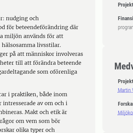
Projek
ier: nudging och
Finansi
d för beteendeförändring där
program
la miljön används för att
hälsosamma livsstilar.
er på att människor involveras
heter till att förändra beteende
Medv
gardeltagande som oförenliga
Projek
Martin
rar i praktiken, både inom
 intresserade av om och i
Forska
mbineras. Makt och etik är
Miljök
i frågor om vem som bör
orskar olika typer och