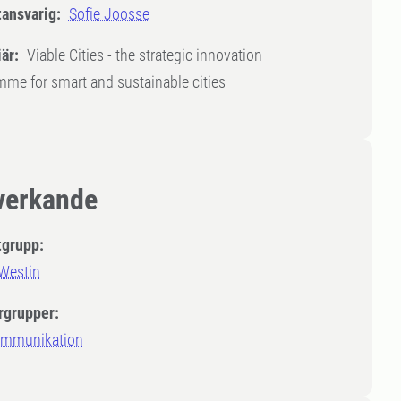
tansvarig:
Sofie Joosse
är:
Viable Cities - the strategic innovation
me for smart and sustainable cities
erkande
tgrupp:
 Westin
rgrupper:
ommunikation