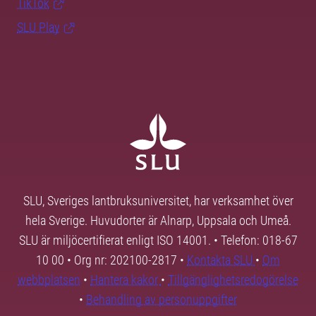
TikTok
SLU Play
SLU, Sveriges lantbruksuniversitet, har verksamhet över
hela Sverige. Huvudorter är Alnarp, Uppsala och Umeå.
SLU är miljöcertifierat enligt ISO 14001. • Telefon: 018-67
10 00 • Org nr: 202100-2817 •
Kontakta SLU
•
Om
webbplatsen
•
Hantera kakor
•
Tillgänglighetsredogörelse
•
Behandling av personuppgifter