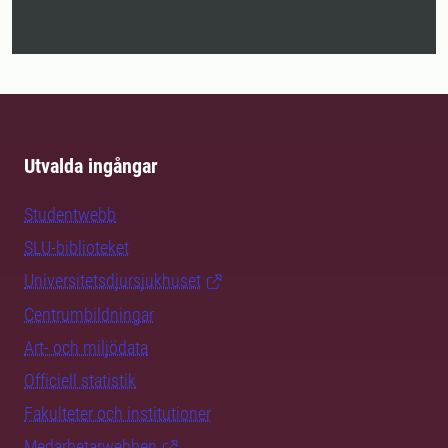
Utvalda ingångar
Studentwebb
SLU-biblioteket
Universitetsdjursjukhuset
Centrumbildningar
Art- och miljödata
Officiell statistik
Fakulteter och institutioner
Medarbetarwebben