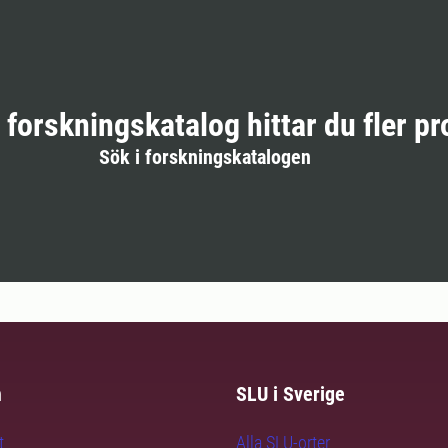
r forskningskatalog hittar du fler pr
Sök i forskningskatalogen
m
SLU i Sverige
t
Alla SLU-orter