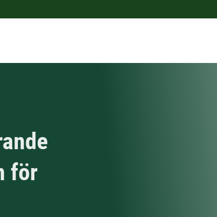
rande
 för