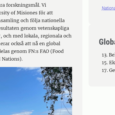
åra forskningsmål. Vi
Nation
sity of Misiones för att
nsamling och följa nationella
 resultaten genom vetenskapliga
r, och med lokala, regionala och
Glob
nerar också att nå en global
delas genom FN:s FAO (Food
13. B
 Nations).
15. E
17. G