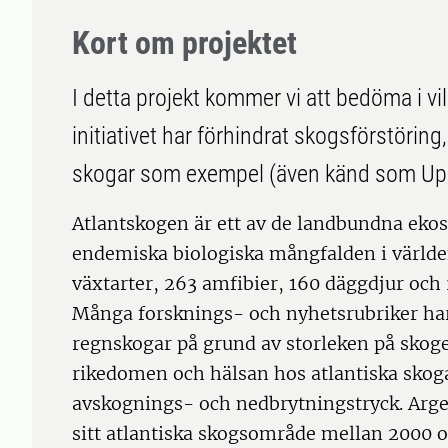
Kort om projektet
I detta projekt kommer vi att bedöma i v
initiativet har förhindrat skogsförstörin
skogar som exempel (även känd som Uppe
Atlantskogen är ett av de landbundna eko
endemiska biologiska mångfalden i värld
växtarter, 263 amfibier, 160 däggdjur och 
Många forsknings- och nyhetsrubriker ha
regnskogar på grund av storleken på skog
rikedomen och hälsan hos atlantiska skoga
avskognings- och nedbrytningstryck. Argen
sitt atlantiska skogsområde mellan 2000 