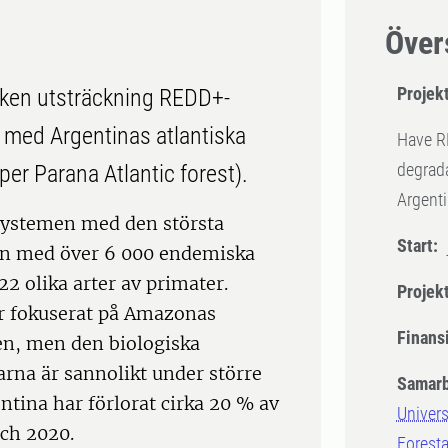
Över
Projekt
ilken utsträckning REDD+-
g, med Argentinas atlantiska
Have R
degrada
r Parana Atlantic forest).
Argenti
systemen med den största
Start:
en med över 6 000 endemiska
22 olika arter av primater.
Projek
r fokuserat på Amazonas
Finansi
en, men den biologiska
rna är sannolikt under större
Samarb
tina har förlorat cirka 20 % av
Univers
och 2020.
Foresta