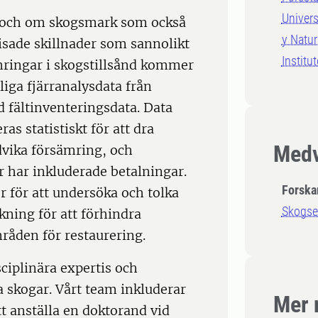
Univers
g, och om skogsmark som också
y Natur
isade skillnader som sannolikt
Institu
ämringar i skogstillsånd kommer
gliga fjärranalysdata från
 fältinventeringsdata. Data
s statistiskt för att dra
Medv
dvika försämring, och
r har inkluderade betalningar.
Forska
r för att undersöka och tolka
Skogs
kning för att förhindra
råden för restaurering.
ciplinära expertis och
a skogar. Vårt team inkluderar
Mer 
tt anställa en doktorand vid