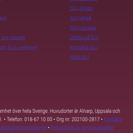
SLU Alnarp
rand
SLU Umeå
SLU Uppsala
ra om naturen
Jobba på SLU
nom SLU:s sektorer
Kontakta SLU
Stöd SLU
samhet över hela Sverige. Huvudorter är Alnarp, Uppsala och
01. • Telefon: 018-67 10 00 • Org nr: 202100-2817 •
Kontakta
lgänglighetsredogörelse
•
Behandling av personuppgifter