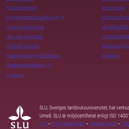
SLU-biblioteket
är journalist
Universitetsdjursjukhuset
vill bli dokto
vill söka jobb
Centrumbildningar
vill rapporte
Art- och miljödata
är verksam i
Officiell statistik
är alumn
Fakulteter och institutioner
Medarbetarwebben
Logga in
SLU, Sveriges lantbruksuniversitet, har verk
Umeå. SLU är miljöcertifierat enligt ISO 140
SLU
•
Om webbplatsen
•
Hantera kakor
•
Til