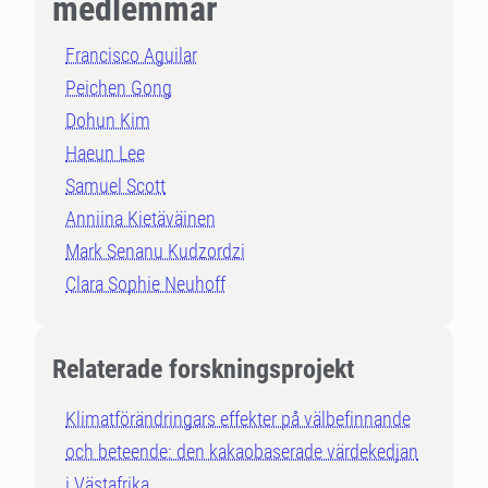
medlemmar
Francisco Aguilar
Peichen Gong
Dohun Kim
Haeun Lee
Samuel Scott
Anniina Kietäväinen
Mark Senanu Kudzordzi
Clara Sophie Neuhoff
Relaterade forskningsprojekt
Klimatförändringars effekter på välbefinnande
och beteende: den kakaobaserade värdekedjan
i Västafrika