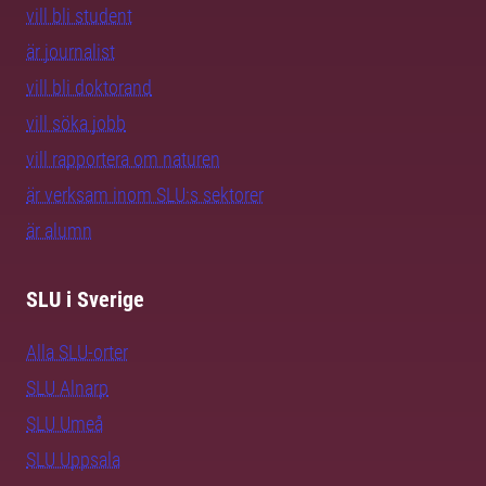
vill bli student
är journalist
vill bli doktorand
vill söka jobb
vill rapportera om naturen
är verksam inom SLU:s sektorer
är alumn
SLU i Sverige
Alla SLU-orter
SLU Alnarp
SLU Umeå
SLU Uppsala