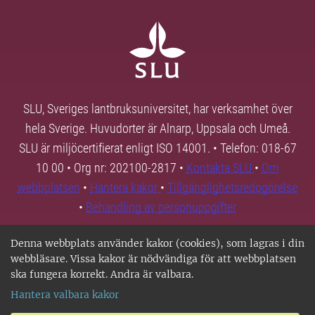
SLU, Sveriges lantbruksuniversitet, har verksamhet över
hela Sverige. Huvudorter är Alnarp, Uppsala och Umeå.
SLU är miljöcertifierat enligt ISO 14001. • Telefon: 018-67
10 00 • Org nr: 202100-2817 •
Kontakta SLU
•
Om
webbplatsen
•
Hantera kakor
•
Tillgänglighetsredogörelse
•
Behandling av personuppgifter
Denna webbplats använder kakor (cookies), som lagras i din
webbläsare. Vissa kakor är nödvändiga för att webbplatsen
ska fungera korrekt. Andra är valbara.
Hantera valbara kakor