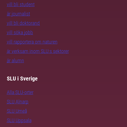
vill bli student
är journalist
vill bli doktorand
vill söka jobb
vill rapportera om naturen
är verksam inom SLU:s sektorer
är alumn
SLU i Sverige
Alla SLU-orter
SLU Alnarp
SLU Umeå
SLU Uppsala