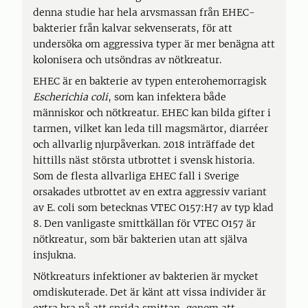
denna studie har hela arvsmassan från EHEC-
bakterier från kalvar sekvenserats, för att
undersöka om aggressiva typer är mer benägna att
kolonisera och utsöndras av nötkreatur.
EHEC är en bakterie av typen enterohemorragisk
Escherichia coli
, som kan infektera både
människor och nötkreatur. EHEC kan bilda gifter i
tarmen, vilket kan leda till magsmärtor, diarréer
och allvarlig njurpåverkan. 2018 inträffade det
hittills näst största utbrottet i svensk historia.
Som de flesta allvarliga EHEC fall i Sverige
orsakades utbrottet av en extra aggressiv variant
av E. coli som betecknas VTEC O157:H7 av typ klad
8. Den vanligaste smittkällan för VTEC O157 är
nötkreatur, som bär bakterien utan att själva
insjukna.
Nötkreaturs infektioner av bakterien är mycket
omdiskuterade. Det är känt att vissa individer är