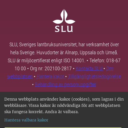
SLU, Sveriges lantbruksuniversitet, har verksamhet över
hela Sverige. Huvudorter är Alnarp, Uppsala och Umeå.
SLU är miljöcertifierat enligt ISO 14001. • Telefon: 018-67
10 00 • Org nr: 202100-2817 •
Kontakta SLU
•
Om
webbplatsen
•
Hantera kakor
•
Tillgänglighetsredogörelse
•
Behandling av personuppgifter
Denna webbplats använder kakor (cookies), som lagras i din
webbläsare. Vissa kakor är nödvändiga för att webbplatsen
ska fungera korrekt. Andra är valbara.
Hantera valbara kakor