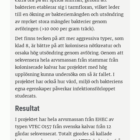
extra bra på att sprida smittan, genom att
bakterien etablerar sig i tarmfloran, vilket leder
till en ökning av bakteriemängden och utsöndring
av mycket stora mängder bakterier genom
avföringen (>10 000 per gram träck).
Det finns tecken på att mer aggressiva typer, som
klad 8, är bättre på att kolonisera nötkreatur och
orsaka hög utsöndring genom avföring. Genom att
sekvensera hela arvsmassan från stammar från
koloniserade kalvar har projektet med hög
upplösning kunna undersöka om så är fallet. I
projektet har också hur värd, miljö och bakteriens
egna egenskaper påverkar infektionsförloppet
studerats.
Resultat
I projektet har hela arvsmassan från EHEC av
typen VTEC O157 från svenska kalvar från 12
gårdar sekvenserat. Totalt gjordes så kallade