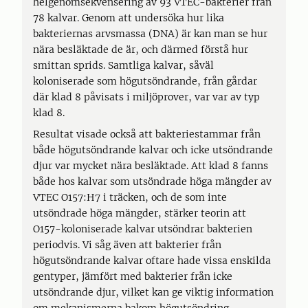
helgenomsekvensering av 93 VTEC-bakterier från
78 kalvar. Genom att undersöka hur lika
bakteriernas arvsmassa (DNA) är kan man se hur
nära besläktade de är, och därmed förstå hur
smittan sprids. Samtliga kalvar, såväl
koloniserade som högutsöndrande, från gårdar
där klad 8 påvisats i miljöprover, var var av typ
klad 8.
Resultat visade också att bakteriestammar från
både högutsöndrande kalvar och icke utsöndrande
djur var mycket nära besläktade. Att klad 8 fanns
både hos kalvar som utsöndrade höga mängder av
VTEC O157:H7 i träcken, och de som inte
utsöndrade höga mängder, stärker teorin att
O157-koloniserade kalvar utsöndrar bakterien
periodvis. Vi såg även att bakterier från
högutsöndrande kalvar oftare hade vissa enskilda
gentyper, jämfört med bakterier från icke
utsöndrande djur, vilket kan ge viktig information