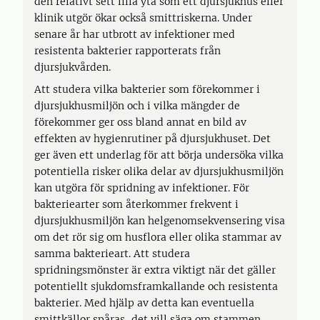
den relativt sett lilla yta som ett djursjukhus eller
klinik utgör ökar också smittriskerna. Under
senare år har utbrott av infektioner med
resistenta bakterier rapporterats från
djursjukvården.
Att studera vilka bakterier som förekommer i
djursjukhusmiljön och i vilka mängder de
förekommer ger oss bland annat en bild av
effekten av hygienrutiner på djursjukhuset. Det
ger även ett underlag för att börja undersöka vilka
potentiella risker olika delar av djursjukhusmiljön
kan utgöra för spridning av infektioner. För
bakteriearter som återkommer frekvent i
djursjukhusmiljön kan helgenomsekvensering visa
om det rör sig om husflora eller olika stammar av
samma bakterieart. Att studera
spridningsmönster är extra viktigt när det gäller
potentiellt sjukdomsframkallande och resistenta
bakterier. Med hjälp av detta kan eventuella
smittkällor spåras, det vill säga om stammen