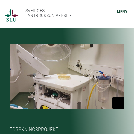
SVERIGES
MENY
LANTBRUKSUNIVERSITET
FORSKNINGSPROJEKT