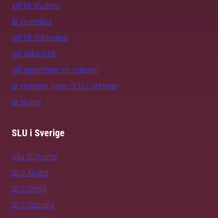
vill bli student
är journalist
vill bli doktorand
vill söka jobb
vill rapportera om naturen
är verksam inom SLU:s sektorer
är alumn
SLU i Sverige
Alla SLU-orter
SLU Alnarp
SLU Umeå
SLU Uppsala