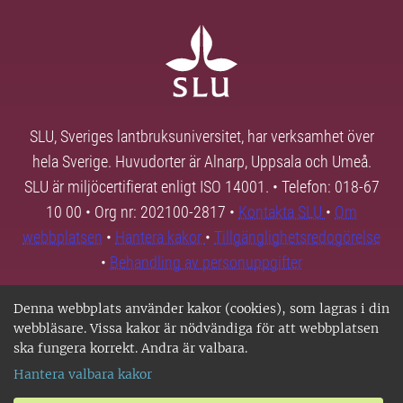
SLU, Sveriges lantbruksuniversitet, har verksamhet över
hela Sverige. Huvudorter är Alnarp, Uppsala och Umeå.
SLU är miljöcertifierat enligt ISO 14001. • Telefon: 018-67
10 00 • Org nr: 202100-2817 •
Kontakta SLU
•
Om
webbplatsen
•
Hantera kakor
•
Tillgänglighetsredogörelse
•
Behandling av personuppgifter
Denna webbplats använder kakor (cookies), som lagras i din
webbläsare. Vissa kakor är nödvändiga för att webbplatsen
ska fungera korrekt. Andra är valbara.
Hantera valbara kakor