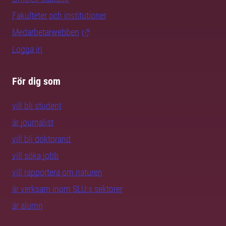
Fakulteter och institutioner
Medarbetarwebben
Logga in
För dig som
vill bli student
är journalist
vill bli doktorand
vill söka jobb
vill rapportera om naturen
är verksam inom SLU:s sektorer
är alumn