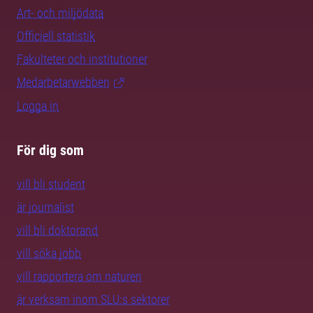
Art- och miljödata
Officiell statistik
Fakulteter och institutioner
Medarbetarwebben
Logga in
För dig som
vill bli student
är journalist
vill bli doktorand
vill söka jobb
vill rapportera om naturen
är verksam inom SLU:s sektorer