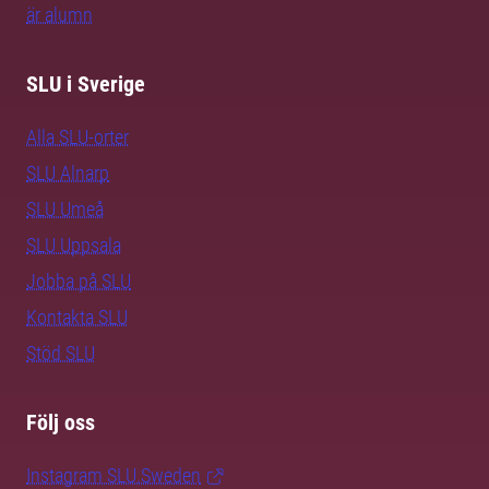
är alumn
SLU i Sverige
Alla SLU-orter
SLU Alnarp
SLU Umeå
SLU Uppsala
Jobba på SLU
Kontakta SLU
Stöd SLU
Följ oss
Instagram SLU.Sweden