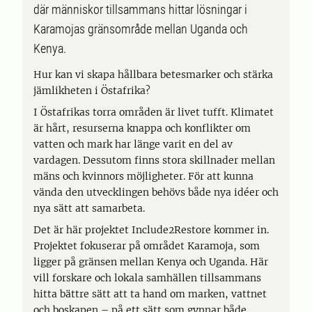
där människor tillsammans hittar lösningar i
Karamojas gränsområde mellan Uganda och
Kenya.
Hur kan vi skapa hållbara betesmarker och stärka
jämlikheten i Östafrika?
I Östafrikas torra områden är livet tufft. Klimatet
är hårt, resurserna knappa och konflikter om
vatten och mark har länge varit en del av
vardagen. Dessutom finns stora skillnader mellan
mäns och kvinnors möjligheter. För att kunna
vända den utvecklingen behövs både nya idéer och
nya sätt att samarbeta.
Det är här projektet Include2Restore kommer in.
Projektet fokuserar på området Karamoja, som
ligger på gränsen mellan Kenya och Uganda. Här
vill forskare och lokala samhällen tillsammans
hitta bättre sätt att ta hand om marken, vattnet
och boskapen – på ett sätt som gynnar både