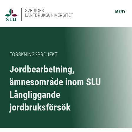
SVERIGES
MENY
LANTBRUKSUNIVERSITET
FORSKNINGSPROJEKT
Jordbearbetning,
ämnesområde inom SLU
Långliggande
jordbruksförsök