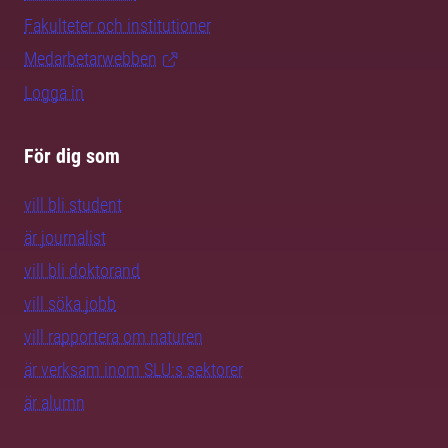
Fakulteter och institutioner
Medarbetarwebben
Logga in
För dig som
vill bli student
är journalist
vill bli doktorand
vill söka jobb
vill rapportera om naturen
är verksam inom SLU:s sektorer
är alumn