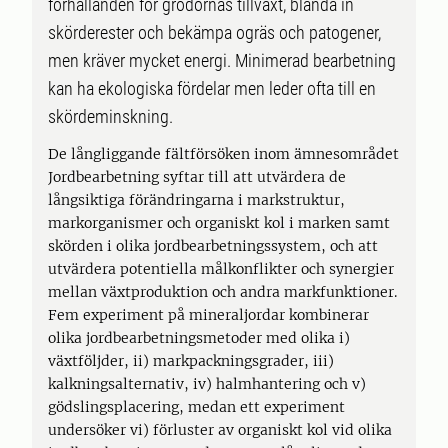
förhållanden för grödornas tillväxt, blanda in
skörderester och bekämpa ogräs och patogener,
men kräver mycket energi. Minimerad bearbetning
kan ha ekologiska fördelar men leder ofta till en
skördeminskning.
De långliggande fältförsöken inom ämnesområdet
Jordbearbetning syftar till att utvärdera de
långsiktiga förändringarna i markstruktur,
markorganismer och organiskt kol i marken samt
skörden i olika jordbearbetningssystem, och att
utvärdera potentiella målkonflikter och synergier
mellan växtproduktion och andra markfunktioner.
Fem experiment på mineraljordar kombinerar
olika jordbearbetningsmetoder med olika i)
växtföljder, ii) markpackningsgrader, iii)
kalkningsalternativ, iv) halmhantering och v)
gödslingsplacering, medan ett experiment
undersöker vi) förluster av organiskt kol vid olika