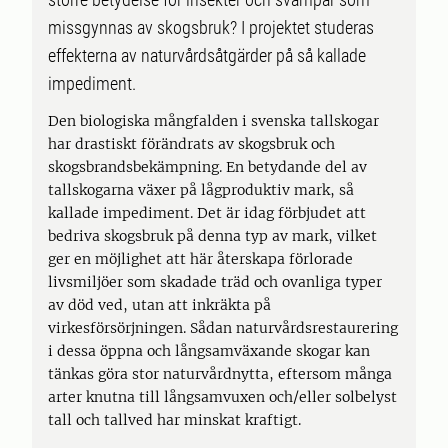
missgynnas av skogsbruk? I projektet studeras
effekterna av naturvårdsåtgärder på så kallade
impediment.
Den biologiska mångfalden i svenska tallskogar
har drastiskt förändrats av skogsbruk och
skogsbrandsbekämpning. En betydande del av
tallskogarna växer på lågproduktiv mark, så
kallade impediment. Det är idag förbjudet att
bedriva skogsbruk på denna typ av mark, vilket
ger en möjlighet att här återskapa förlorade
livsmiljöer som skadade träd och ovanliga typer
av död ved, utan att inkräkta på
virkesförsörjningen. Sådan naturvårdsrestaurering
i dessa öppna och långsamväxande skogar kan
tänkas göra stor naturvårdnytta, eftersom många
arter knutna till långsamvuxen och/eller solbelyst
tall och tallved har minskat kraftigt.