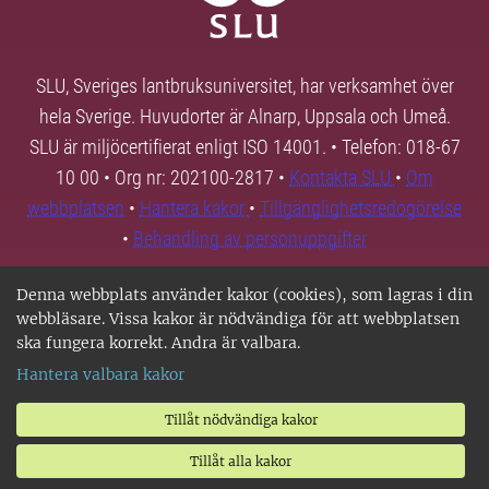
SLU, Sveriges lantbruksuniversitet, har verksamhet över
hela Sverige. Huvudorter är Alnarp, Uppsala och Umeå.
SLU är miljöcertifierat enligt ISO 14001. • Telefon: 018-67
10 00 • Org nr: 202100-2817 •
Kontakta SLU
•
Om
webbplatsen
•
Hantera kakor
•
Tillgänglighetsredogörelse
•
Behandling av personuppgifter
Denna webbplats använder kakor (cookies), som lagras i din
webbläsare. Vissa kakor är nödvändiga för att webbplatsen
ska fungera korrekt. Andra är valbara.
Hantera valbara kakor
Tillåt nödvändiga kakor
Tillåt alla kakor