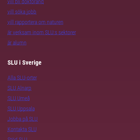
vill bli doktorand
vill söka jobb
vill rapportera om naturen
är verksam inom SLU:s sektorer
är alumn
SLU i Sverige
Alla SLU-orter
SLU Alnarp
SLU Umeå
SLU Uppsala
Jobba på SLU
Kontakta SLU
Stöd SLU