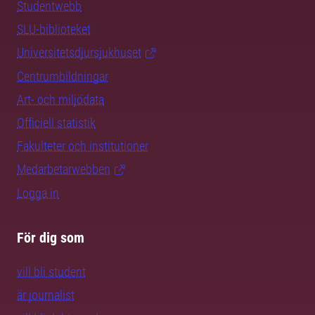
Studentwebb
SLU-biblioteket
Universitetsdjursjukhuset
Centrumbildningar
Art- och miljödata
Officiell statistik
Fakulteter och institutioner
Medarbetarwebben
Logga in
För dig som
vill bli student
är journalist