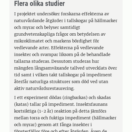
Flera olika studier
I projektet undersöker forskarna effekterna av
naturvårdande åtgärder i tallskogar på hällmarker
och myrar och belyser samtidigt
grundvetenskapliga frågor om betydelsen av
mikroklimatet och markens bördighet för
vedlevande arter. Effekterna på vedlevande
insekter och svampar liksom på de behandlade
tallarna studeras. Dessutom studeras hur
mängden långsamväxande tallved utvecklats över
tid samt i vilken takt tallskogar på impediment
återfår naturliga strukturer som död ved utan
aktiv naturvårdsrestaurering.
I ett experiment dödas (ringbarkas) och skadas
(katas) tallar på impediment. Insektsfaunans
kortsiktiga (1-2 år) reaktion på detta jämförs
mellan torra och fuktiga impediment (hällmarker
och myrar) genom att fånga insekter i
fönsterfällor före och efter åtgärden. Även de