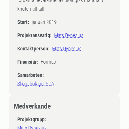
förbättra bevarandet av biologisk mångfald
knuten till tall
Start:
januari 2019
Projektansvarig:
Mats Dynesius
Kontaktperson:
Mats Dynesius
Finansiär:
Formas
Samarbeten:
Skogsbolaget SCA
Medverkande
Projektgrupp:
Mats Dynesius