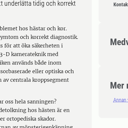
 underlätta tidig och korrekt
Kontak
oblemet hos hästar och kor.
 symtom och korrekt diagnostik.
Medv
s för att öka säkerheten i
r 3-D kamerateknik med
niken används både inom
sorbaserade eller optiska och
en av centrala kroppsegment
Mer 
Annan 
ar oss hela sanningen?
etolkning hos hästen är en
er ortopediska skador.
ärnan av mönsterigenkänning