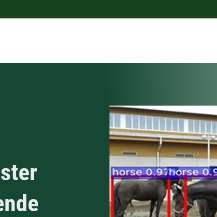
ster
ende