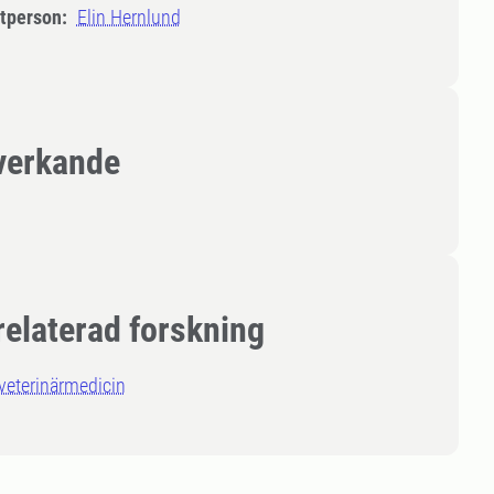
tperson:
Elin Hernlund
erkande
relaterad forskning
veterinärmedicin