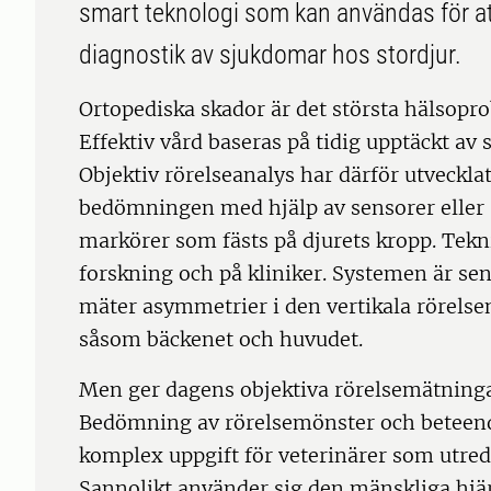
smart teknologi som kan användas för att
diagnostik av sjukdomar hos stordjur.
Ortopediska skador är det största hälsopr
Effektiv vård baseras på tidig upptäckt av
Objektiv rörelseanalys har därför utvecklat
bedömningen med hjälp av sensorer elle
markörer som fästs på djurets kropp. Tek
forskning och på kliniker. Systemen är sen
mäter asymmetrier i den vertikala rörels
såsom bäckenet och huvudet.
Men ger dagens objektiva rörelsemätning
Bedömning av rörelsemönster och beteend
komplex uppgift för veterinärer som utred
Sannolikt använder sig den mänskliga hj