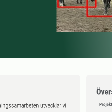
Över
Projek
kningssamarbeten utvecklar vi