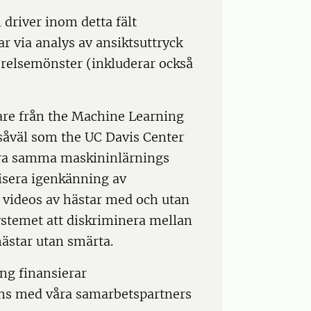
 driver inom detta fält
r via analys av ansiktsuttryck
örelsemönster (inkluderar också
are från the Machine Learning
 såväl som the UC Davis Center
cera samma maskininlärnings
tisera igenkänning av
 videos av hästar med och utan
ystemet att diskriminera mellan
hästar utan smärta.
ng finansierar
ns med våra samarbetspartners