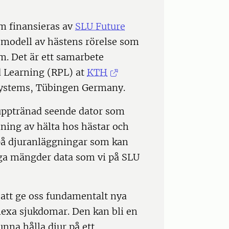
om finansieras av
SLU Future
D-modell av hästens rörelse som
lm. Det är ett samarbete
d Learning (RPL) at
KTH
 Systems, Tübingen Germany.
 upptränad seende dator som
ning av hälta hos hästar och
på djuranläggningar som kan
diga mängder data som vi på SLU
 att ge oss fundamentalt nya
lexa sjukdomar. Den kan bli en
unna hålla djur på ett