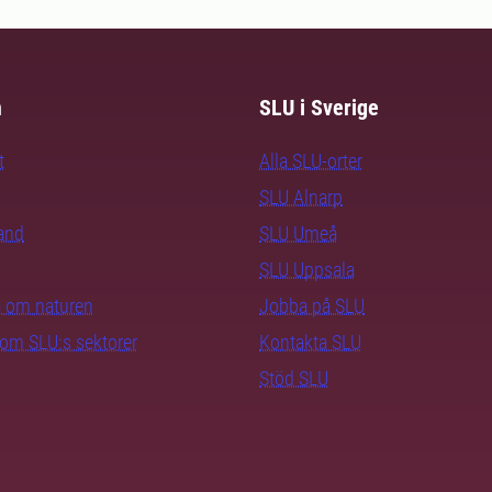
m
SLU i Sverige
t
Alla SLU-orter
SLU Alnarp
rand
SLU Umeå
SLU Uppsala
ra om naturen
Jobba på SLU
nom SLU:s sektorer
Kontakta SLU
Stöd SLU