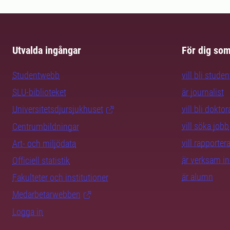
Utvalda ingångar
För dig so
Studentwebb
vill bli studen
SLU-biblioteket
är journalist
Universitetsdjursjukhuset
vill bli dokto
vill söka jobb
Centrumbildningar
vill rapporte
Art- och miljödata
är verksam i
Officiell statistik
är alumn
Fakulteter och institutioner
Medarbetarwebben
Logga in