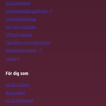
SLU-biblioteket
Universitetsdjursjukhuset
Centrumbildningar
Art- och miljödata
Officiell statistik
Fakulteter och institutioner
Medarbetarwebben
Logga in
För dig som
vill bli student
är journalist
vill bli doktorand