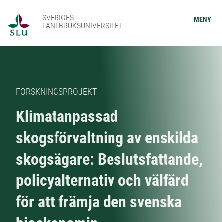
SVERIGES
MENY
LANTBRUKSUNIVERSITET
FORSKNINGSPROJEKT
Klimatanpassad
skogsförvaltning av enskilda
skogsägare: Beslutsfattande,
policyalternativ och välfärd
för att främja den svenska