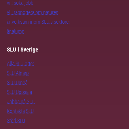
vill söka jobb
vill rapportera om naturen
är verksam inom SLU:s sektorer
är alumn
SLU i Sverige
Alla SLU-orter
SLU Alnarp
SLU Umeå
SLU Uppsala
Jobba på SLU
Kontakta SLU
Stöd SLU