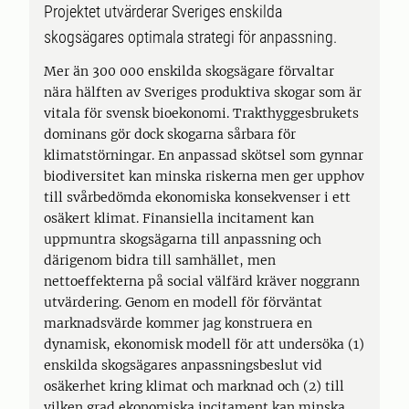
Projektet utvärderar Sveriges enskilda
skogsägares optimala strategi för anpassning.
Mer än 300 000 enskilda skogsägare förvaltar
nära hälften av Sveriges produktiva skogar som är
vitala för svensk bioekonomi. Trakthyggesbrukets
dominans gör dock skogarna sårbara för
klimatstörningar. En anpassad skötsel som gynnar
biodiversitet kan minska riskerna men ger upphov
till svårbedömda ekonomiska konsekvenser i ett
osäkert klimat. Finansiella incitament kan
uppmuntra skogsägarna till anpassning och
därigenom bidra till samhället, men
nettoeffekterna på social välfärd kräver noggrann
utvärdering. Genom en modell för förväntat
marknadsvärde kommer jag konstruera en
dynamisk, ekonomisk modell för att undersöka (1)
enskilda skogsägares anpassningsbeslut vid
osäkerhet kring klimat och marknad och (2) till
vilken grad ekonomiska incitament kan minska