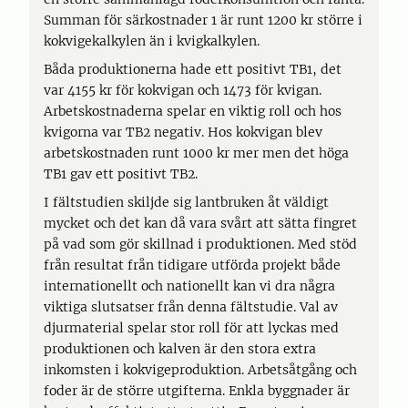
Summan för särkostnader 1 är runt 1200 kr större i
kokvigekalkylen än i kvigkalkylen.
Båda produktionerna hade ett positivt TB1, det
var 4155 kr för kokvigan och 1473 för kvigan.
Arbetskostnaderna spelar en viktig roll och hos
kvigorna var TB2 negativ. Hos kokvigan blev
arbetskostnaden runt 1000 kr mer men det höga
TB1 gav ett positivt TB2.
I fältstudien skiljde sig lantbruken åt väldigt
mycket och det kan då vara svårt att sätta fingret
på vad som gör skillnad i produktionen. Med stöd
från resultat från tidigare utförda projekt både
internationellt och nationellt kan vi dra några
viktiga slutsatser från denna fältstudie. Val av
djurmaterial spelar stor roll för att lyckas med
produktionen och kalven är den stora extra
inkomsten i kokvigeproduktion. Arbetsåtgång och
foder är de större utgifterna. Enkla byggnader är