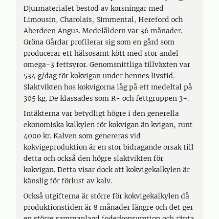
Djurmaterialet bestod av korsningar med
Limousin, Charolais, Simmental, Hereford och
Aberdeen Angus. Medelåldern var 36 månader.
Gröna Gårdar profilerar sig som en gård som
producerar ett hälsosamt kött med stor andel
omega-3 fettsyror. Genomsnittliga tillväxten var
534 g/dag för kokvigan under hennes livstid.
Slaktvikten hos kokvigorna låg på ett medeltal på
305 kg. De klassades som R- och fettgruppen 3+.
Intäkterna var betydligt högre i den generella
ekonomiska kalkylen för kokvigan än kvigan, runt
4000 kr. Kalven som genereras vid
kokvigeproduktion är en stor bidragande orsak till
detta och också den högre slaktvikten för
kokvigan. Detta visar dock att kokvigekalkylen är
känslig för förlust av kalv.
Också utgifterna är större för kokvigekalkylen då
produktionstiden är 8 månader längre och det ger
en större sammanlagd foderkonsumtion och ränta.