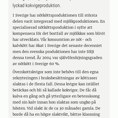
lyckad kokvigeproduktion.
I Sverige har nötköttsproduktionen till största
delen varit integrerad med mjölkproduktionen. En
specialiserad nötköttsproduktion i syfte att
kompensera för det bortfall av mjölkkor som blivit
har utvecklats. Vår konsumtion av nöt- och
kalvkött har ökat i Sverige det senaste decenniet
men den svenska produktionen har inte följt
denna trend. År 2004 var självförsörjningsgraden
av nötkött i Sverige 60 %.
Överskottskvigor som inte behövs till den egna
rekryteringen i bruksbesättningar av köttraser
slaktas i de flesta fall. Dessa kvigor kan istället
betäckas och bli så kallade kokvigor. De får då
kalva en gång och gå ytterligare en betessäsong
med sin kalv innan hon slaktas som ungko på
hösten. Vid slakt är de ca 30 månader gamla. De
borde då ha en högre slaktvikt, bättre klassning