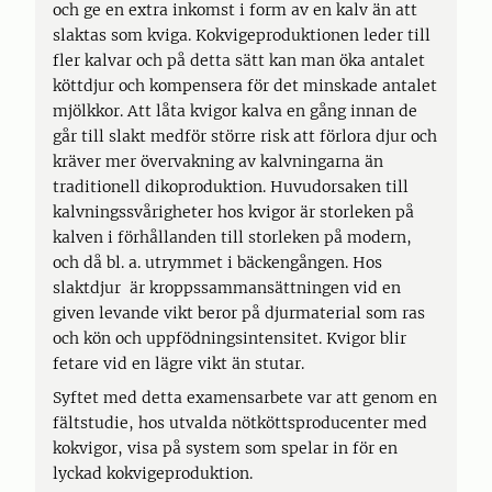
och ge en extra inkomst i form av en kalv än att
slaktas som kviga. Kokvigeproduktionen leder till
fler kalvar och på detta sätt kan man öka antalet
köttdjur och kompensera för det minskade antalet
mjölkkor. Att låta kvigor kalva en gång innan de
går till slakt medför större risk att förlora djur och
kräver mer övervakning av kalvningarna än
traditionell dikoproduktion. Huvudorsaken till
kalvningssvårigheter hos kvigor är storleken på
kalven i förhållanden till storleken på modern,
och då bl. a. utrymmet i bäckengången. Hos
slaktdjur är kroppssammansättningen vid en
given levande vikt beror på djurmaterial som ras
och kön och uppfödningsintensitet. Kvigor blir
fetare vid en lägre vikt än stutar.
Syftet med detta examensarbete var att genom en
fältstudie, hos utvalda nötköttsproducenter med
kokvigor, visa på system som spelar in för en
lyckad kokvigeproduktion.