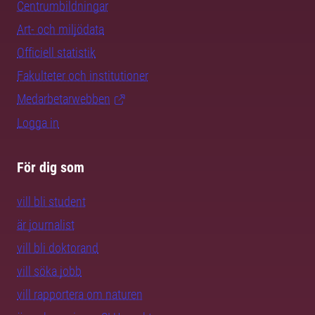
Centrumbildningar
Art- och miljödata
Officiell statistik
Fakulteter och institutioner
Medarbetarwebben
Logga in
För dig som
vill bli student
är journalist
vill bli doktorand
vill söka jobb
vill rapportera om naturen