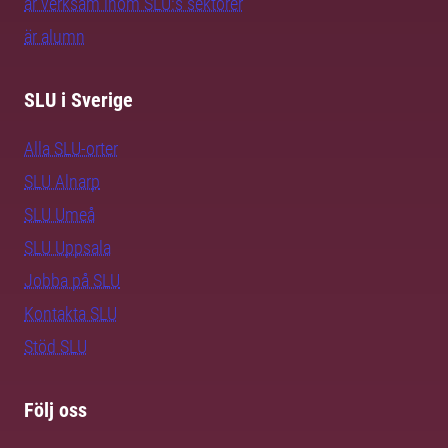
är verksam inom SLU:s sektorer
är alumn
SLU i Sverige
Alla SLU-orter
SLU Alnarp
SLU Umeå
SLU Uppsala
Jobba på SLU
Kontakta SLU
Stöd SLU
Följ oss