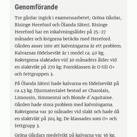
Genomförande
Tre gårdar ingick i examensarbetet; Gröna Gårdar,
Risinge Hereford och Ölanda Säteri. Risinge
Hereford har en inkalvningsålder på 25-27
månader och kvigorna betäcks med Hereford.
Gården anser inte att kalvningarna är ett problem.
Kalvarnas födelsevikt är i medel ca. 40 kg.
Kokvigorna slaktades vid 30 månaders ålder vid
en slaktvikt på 270 kg. Formklassen är O till O+
och fettgruppen 3.
På Ölanda Säteri hade kalvarna en födelsevikt på
ca 43 kg. Djurmaterialet bestod av Charolais,
Limousin, Simmental och Blonde d´Aquitaine.
Gården hade stora problem med kalvningarna.
Kokvigorna var 30 månader vid slakt och hade då
en slaktvikt på 304 kg. De klassades som O+ och
fettgrupp 3.
Gröna Gårdars medelvikt på kalvarna var 36 kg.