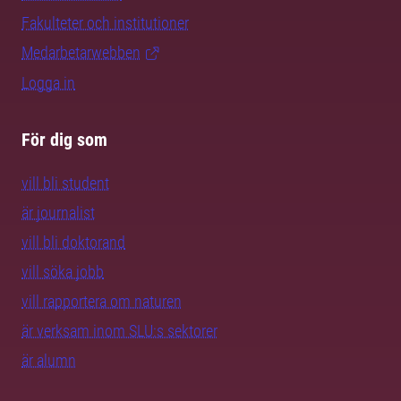
Fakulteter och institutioner
Medarbetarwebben
Logga in
För dig som
vill bli student
är journalist
vill bli doktorand
vill söka jobb
vill rapportera om naturen
är verksam inom SLU:s sektorer
är alumn