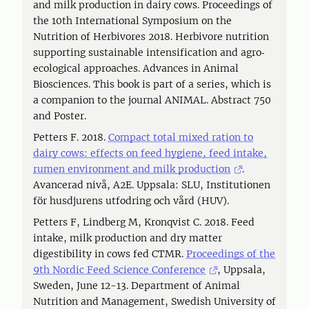
and milk production in dairy cows. Proceedings of
the 10th International Symposium on the
Nutrition of Herbivores 2018. Herbivore nutrition
supporting sustainable intensification and agro‐
ecological approaches. Advances in Animal
Biosciences. This book is part of a series, which is
a companion to the journal ANIMAL. Abstract 750
and Poster.
Petters F. 2018.
Compact total mixed ration to
dairy cows: effects on feed hygiene, feed intake,
rumen environment and milk production
.
Avancerad nivå, A2E. Uppsala: SLU, Institutionen
för husdjurens utfodring och vård (HUV).
Petters F, Lindberg M, Kronqvist C. 2018. Feed
intake, milk production and dry matter
digestibility in cows fed CTMR.
Proceedings of the
9th Nordic Feed Science Conference
, Uppsala,
Sweden, June 12-13. Department of Animal
Nutrition and Management, Swedish University of