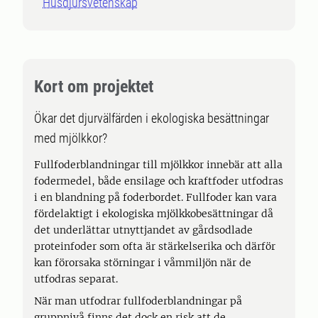
Husdjursvetenskap
Kort om projektet
Ökar det djurvälfärden i ekologiska besättningar
med mjölkkor?
Fullfoderblandningar till mjölkkor innebär att alla
fodermedel, både ensilage och kraftfoder utfodras
i en blandning på foderbordet. Fullfoder kan vara
fördelaktigt i ekologiska mjölkkobesättningar då
det underlättar utnyttjandet av gårdsodlade
proteinfoder som ofta är stärkelserika och därför
kan förorsaka störningar i våmmiljön när de
utfodras separat.
När man utfodrar fullfoderblandningar på
gruppnivå finns det dock en risk att de