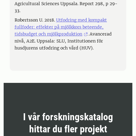
Agricultural Sciences Uppsala. Report 298, p 29-
33.
Robertsson U. 2018.
Utfodring med kompakt
fullfoder: effekter på mjölkkors beteende,
tidsbudget och mjölkproduktion
. Avancerad
nivå, A2E. Uppsala: SLU, Institutionen för
husdjurens utfodring och vård (HUV).
I vår forskningskatalog
hittar du fler projekt