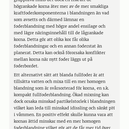
högrankade korna äter mer av de mer smakliga
kraftfoderkomponenterna i blandningen än vad
som avsetts och därmed lämnar en
foderblandning med högre andel ensilage och
med lägre näringsinnehåll till de lågrankade
korna. Detta gör att olika kor får olika
foderblandningar och en annan foderstat än
planerat. Detta kan också förorsaka konflikter
mellan korna när nytt foder läggs ut på
foderbordet.
Ett alternativt sätt att blanda fullfoder är att
tillsätta vatten och mixa till en mer homogen
blandning som är svårsorterad för korna, en s.k.
kompakt fullfoderblandning. Ökad mixning kan
dock orsaka minskad partikelstorlek i blandningen
vilket kan leda till minskad idissling och sänkt pH
i våmmen. En positiv effekt skulle kunna vara att
kornas ättid minskar med en mer homogen
foderblandning vilket gör att de får mer tid över