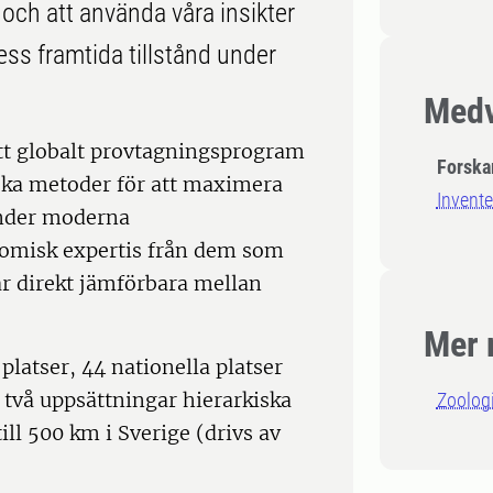
och att använda våra insikter
dess framtida tillstånd under
Medv
tt globalt provtagningsprogram
Forska
iska metoder för att maximera
Invente
vänder moderna
omisk expertis från dem som
är direkt jämförbara mellan
Mer 
latser, 44 nationella platser
två uppsättningar hierarkiska
Zoolog
ill 500 km i Sverige (drivs av