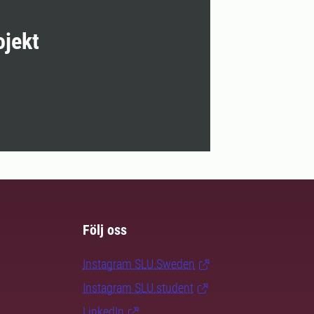
ojekt
Följ oss
Instagram SLU.Sweden
Instagram SLU.student
LinkedIn