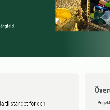
mångfald
Över
Projek
lla tillståndet för den