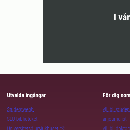
I vå
Utvalda ingångar
För dig so
Studentwebb
vill bli studen
SLU-biblioteket
är journalist
Universitetsdjursjukhuset
vill bli dokto