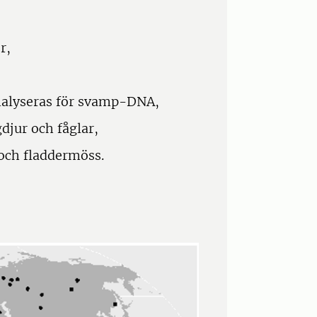
r,
nalyseras för svamp-DNA,
djur och fåglar,
 och fladdermöss.