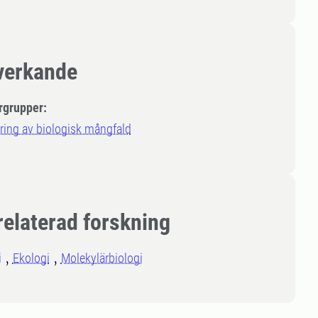
erkande
rgrupper:
ring av biologisk mångfald
relaterad forskning
i
Ekologi
Molekylärbiologi