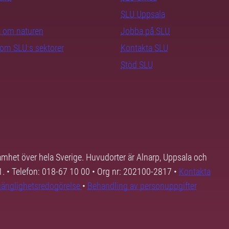
SLU Uppsala
ra om naturen
Jobba på SLU
nom SLU:s sektorer
Kontakta SLU
Stöd SLU
samhet över hela Sverige. Huvudorter är Alnarp, Uppsala och
01. • Telefon: 018-67 10 00 • Org nr: 202100-2817 •
Kontakta
lgänglighetsredogörelse
•
Behandling av personuppgifter