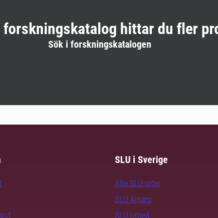
r forskningskatalog hittar du fler pr
Sök i forskningskatalogen
m
SLU i Sverige
t
Alla SLU-orter
SLU Alnarp
rand
SLU Umeå