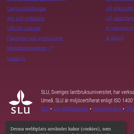
vill söka jobb
Centrumbildningar
vill rapporte
Art- och miljödata
är verksam i
Officiell statistik
är alumn
Fakulteter och institutioner
Medarbetarwebben
Logga in
SLU, Sveriges lantbruksuniversitet, har verk
Umeå. SLU är miljöcertifierat enligt ISO 140
SLU
•
Om webbplatsen
•
Hantera kakor
•
Til
Denna webbplats använder kakor (cookies), som