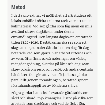
Metod
I detta projekt har vi möjlighet att närstudera ett
lokalsamhälle i södra Dalarna tack vare ett unikt
källmaterial. Vid sex gårdar som låg inom en mils
avstånd skrevs dagböcker under denna
omvandlingstid. Den längsta dagboken omfattade
tiden 1840-1920. Dagböckerna ska ses som ett
slags arbetsjournaler där skribenten dag för dag
noterade vad som gjorts, var arbetet utfördes och
av vem. Ofta finns också noteringar om väder,
mängder gödning, skördar på åker och äng. Man
skrev också om resor och besök och andra centrala
händelser. Det gör att vi kan följa dessa gårdar
parallellt genom förändringen, berättad genom
förstahandsuppgifter av bönderna själva.
Några gårdar har också bevarade gårdsarkiv om
sådd och skörd, mjölkmängder, listor på vilka som
arbetade som daglönare och vad de fick i lön,