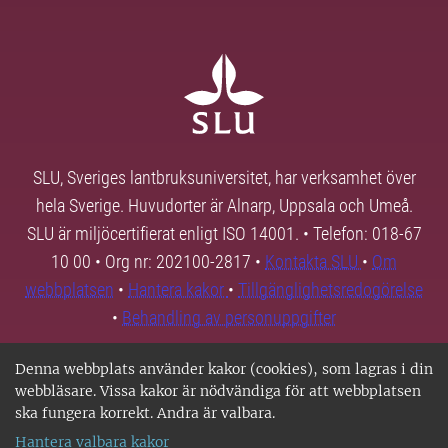
SLU, Sveriges lantbruksuniversitet, har verksamhet över
hela Sverige. Huvudorter är Alnarp, Uppsala och Umeå.
SLU är miljöcertifierat enligt ISO 14001. • Telefon: 018-67
10 00 • Org nr: 202100-2817 •
Kontakta SLU
•
Om
webbplatsen
•
Hantera kakor
•
Tillgänglighetsredogörelse
•
Behandling av personuppgifter
Denna webbplats använder kakor (cookies), som lagras i din
webbläsare. Vissa kakor är nödvändiga för att webbplatsen
ska fungera korrekt. Andra är valbara.
Hantera valbara kakor