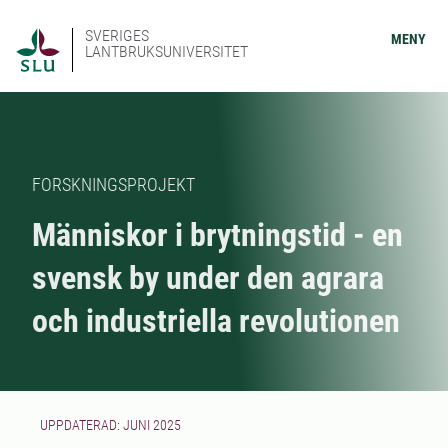
SVERIGES
MENY
LANTBRUKSUNIVERSITET
FORSKNINGSPROJEKT
Människor i brytningstid - en
svensk by under den agrara
och industriella revolutionen
UPPDATERAD: JUNI 2025