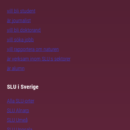
vill bli student
är journalist
vill bli doktorand
vill söka jobb
vill rapportera om naturen
är verksam inom SLU:s sektorer
är alumn
SLU i Sverige
Alla SLU-orter
SLU Alnarp
SLU Umeå
SLU Uppsala