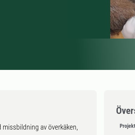
Över
Projek
ed missbildning av överkäken,