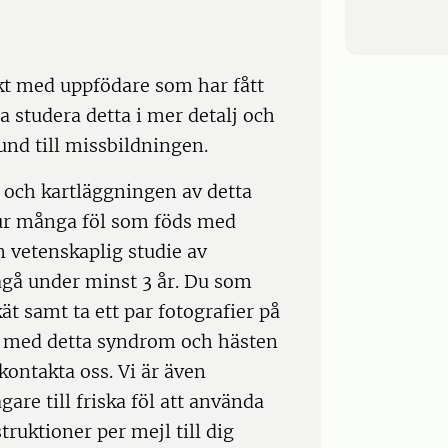
kt med uppfödare som har fått
a studera detta i mer detalj och
nd till missbildningen.
n och kartläggningen av detta
hur många föl som föds med
n vetenskaplig studie av
pågå under minst 3 år. Du som
ät samt ta ett par fotografier på
föl med detta syndrom och hästen
kontakta oss. Vi är även
are till friska föl att använda
ruktioner per mejl till dig