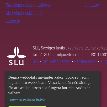
är alumn
Fakulteter och institutioner
Medarbetarwebben
Logga in
SLU, Sveriges lantbruksuniversitet, har verk
Umeå. SLU är miljöcertifierat enligt ISO 140
SLU
•
Om webbplatsen
•
Hantera kakor
•
Til
Denna webbplats använder kakor (cookies), som
lagras i din webbläsare. Vissa kakor är nödvändiga
för att webbplatsen ska fungera korrekt. Andra är
valbara.
Hantera valbara kakor