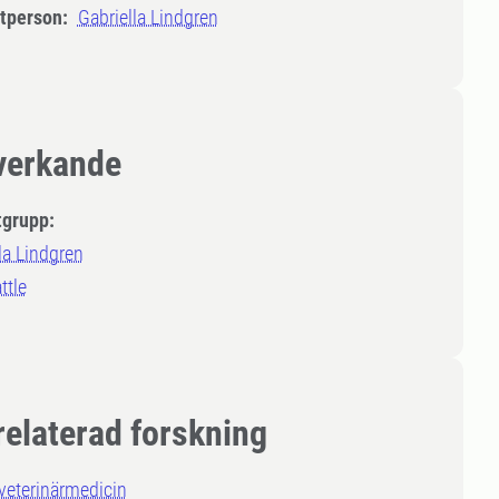
tperson:
Gabriella Lindgren
erkande
tgrupp:
la Lindgren
ttle
relaterad forskning
veterinärmedicin