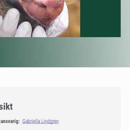
sikt
tansvarig:
Gabriella Lindgren