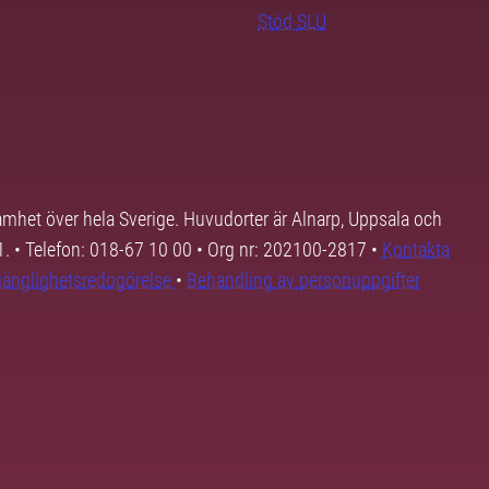
Stöd SLU
samhet över hela Sverige. Huvudorter är Alnarp, Uppsala och
01. • Telefon: 018-67 10 00 • Org nr: 202100-2817 •
Kontakta
lgänglighetsredogörelse
•
Behandling av personuppgifter