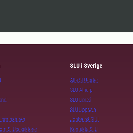
m
SLU i Sverige
t
Alla SLU-orter
SLU Alnarp
rand
SLU Umeå
SLU Uppsala
ra om naturen
Jobba på SLU
nom SLU:s sektorer
Kontakta SLU