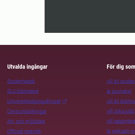
Utvalda ingångar
För dig so
Studentwebb
vill bli studen
SLU-biblioteket
är journalist
Universitetsdjursjukhuset
vill bli dokto
vill söka jobb
Centrumbildningar
vill rapporte
Art- och miljödata
är verksam i
Officiell statistik