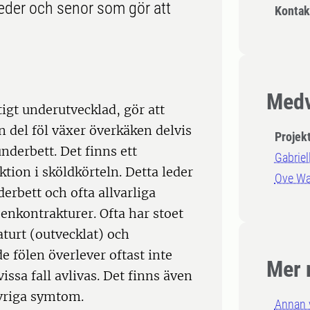
eder och senor som gör att
Kontak
Medv
igt underutvecklad, gör att
n del föl växer överkäken delvis
Projek
underbett. Det finns ett
Gabriel
tion i sköldkörteln. Detta leder
Ove Wa
rbett och ofta allvarliga
senkontrakturer. Ofta har stoet
turt (outvecklat) och
e fölen överlever oftast inte
Mer 
ssa fall avlivas. Det finns även
vriga symtom.
Annan 