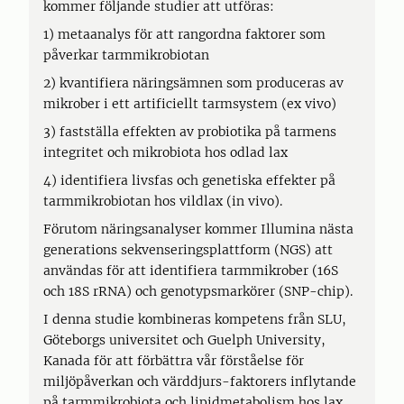
kommer följande studier att utföras:
1) metaanalys för att rangordna faktorer som
påverkar tarmmikrobiotan
2) kvantifiera näringsämnen som produceras av
mikrober i ett artificiellt tarmsystem (ex vivo)
3) fastställa effekten av probiotika på tarmens
integritet och mikrobiota hos odlad lax
4) identifiera livsfas och genetiska effekter på
tarmmikrobiotan hos vildlax (in vivo).
Förutom näringsanalyser kommer Illumina nästa
generations sekvenseringsplattform (NGS) att
användas för att identifiera tarmmikrober (16S
och 18S rRNA) och genotypsmarkörer (SNP-chip).
I denna studie kombineras kompetens från SLU,
Göteborgs universitet och Guelph University,
Kanada för att förbättra vår förståelse för
miljöpåverkan och värddjurs-faktorers inflytande
på tarmmikrobiota och lipidmetabolism hos lax.