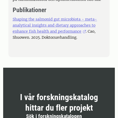
Publikationer
Shaping the salmonid gut microbiota - meta-
analytical insights and dietary approaches to
enhance fish health and performance
. Cao,
Shuowen. 2025. Doktorsavhandling.
I vår forskningskatalog
hittar du fler projekt
Sök i forskningskatalogen