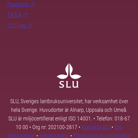
Facebook
TikTok
SLU Play
SLU, Sveriges lantbruksuniversitet, har verksamhet över
hela Sverige. Huvudorter är Alnarp, Uppsala och Umeå.
SLU är miljöcertifierat enligt ISO 14001. • Telefon: 018-67
10 00 • Org nr: 202100-2817 •
Kontakta SLU
•
Om
webbplatsen
•
Hantera kakor
•
Tillgänglighetsredogörelse