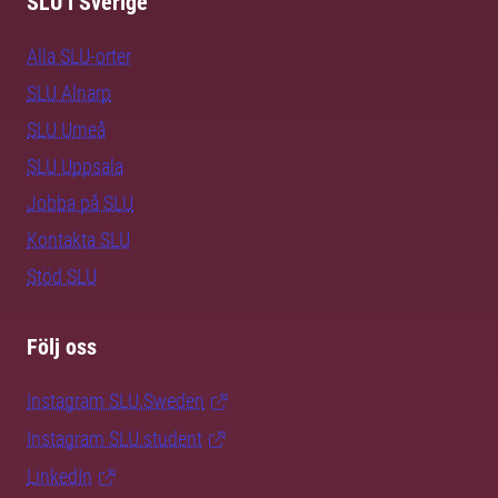
SLU i Sverige
Alla SLU-orter
SLU Alnarp
SLU Umeå
SLU Uppsala
Jobba på SLU
Kontakta SLU
Stöd SLU
Följ oss
Instagram SLU.Sweden
Instagram SLU.student
LinkedIn