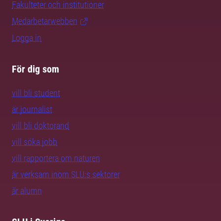
Fakulteter och institutioner
Medarbetarwebben
Logga in
För dig som
vill bli student
är journalist
vill bli doktorand
vill söka jobb
vill rapportera om naturen
är verksam inom SLU:s sektorer
är alumn