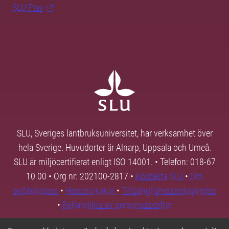
SLU Play
SLU, Sveriges lantbruksuniversitet, har verksamhet över
hela Sverige. Huvudorter är Alnarp, Uppsala och Umeå.
SLU är miljöcertifierat enligt ISO 14001. • Telefon: 018-67
10 00 • Org nr: 202100-2817 •
Kontakta SLU
•
Om
webbplatsen
•
Hantera kakor
•
Tillgänglighetsredogörelse
•
Behandling av personuppgifter