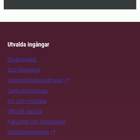
Utvalda ingångar
Studentwebb
SLU-biblioteket
Universitetsdjursjukhuset
Centrumbildningar
Art- och miljödata
Officiell statistik
Fakulteter och institutioner
Medarbetarwebben