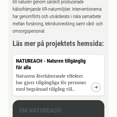
till naturen genom särskilt producerade
hälsofrämjande VR-naturmiljöer. Interventionerna
har genomförts och utvärderats i nära samarbete
mellan forskning, teknikutveckling samt vård- och
omsorgspersonal.
Läs mer på projektets hemsida:
NATUREACH - Naturen tillgänglig
för alla
Naturens återhämtande effekter
har gjors tillgängliga för personer

med begränsad tillgång till
naturen genom särskilt
producerade hälsofrämjande VR-
naturmiljöer. Interventionerna har
OM NATUREACH
genomförts och utvärderats i nära