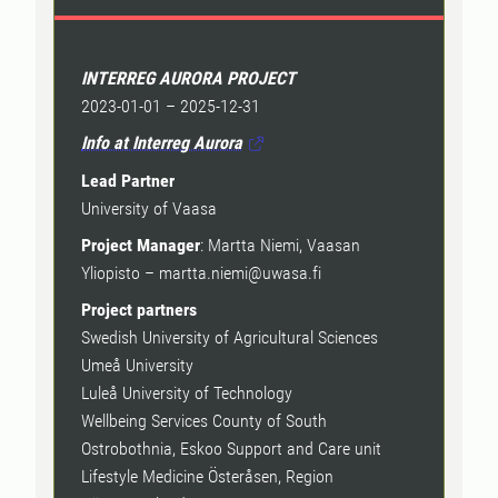
samarbete mellan forskning,
teknikutveckling samt vård- och
omsorgspersonal.
INTERREG AURORA PROJECT
2023-01-01 – 2025-12-31
Info at Interreg Aurora
Lead Partner
University of Vaasa
Project Manager
: Martta Niemi, Vaasan
Yliopisto – martta.niemi@uwasa.fi
Project partners
Swedish University of Agricultural Sciences
Umeå University
Luleå University of Technology
Wellbeing Services County of South
Ostrobothnia, Eskoo Support and Care unit
Lifestyle Medicine Österåsen, Region