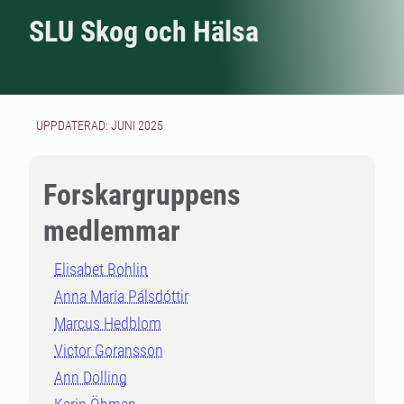
SLU Skog och Hälsa
UPPDATERAD: JUNI 2025
Forskargruppens
medlemmar
Elisabet Bohlin
Anna María Pálsdóttir
Marcus Hedblom
Victor Goransson
Ann Dolling