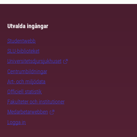
Utvalda ingångar
Studentwebb
SLU-biblioteket
Universitetsdjursjukhuset
Centrumbildningar
Art- och miljödata
Officiell statistik
Fakulteter och institutioner
Medarbetarwebben
Logga in