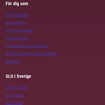
För dig som
vill bli student
är journalist
vill bli doktorand
vill söka jobb
vill rapportera om naturen
är verksam inom SLU:s sektorer
är alumn
SLU i Sverige
Alla SLU-orter
SLU Alnarp
SLU Umeå