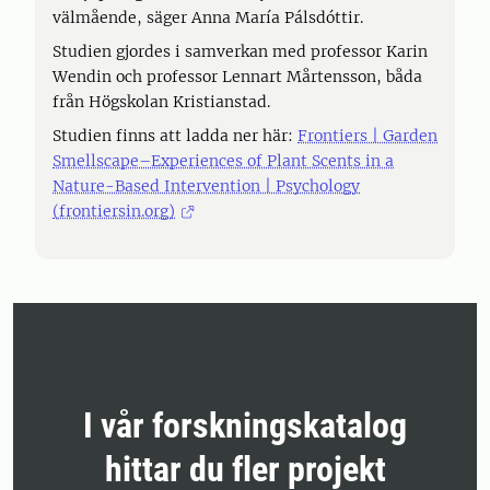
välmående, säger Anna María Pálsdóttir.
Studien gjordes i samverkan med professor Karin
Wendin och professor Lennart Mårtensson, båda
från Högskolan Kristianstad.
Studien finns att ladda ner här:
Frontiers | Garden
Smellscape–Experiences of Plant Scents in a
Nature-Based Intervention | Psychology
(frontiersin.org)
I vår forskningskatalog
hittar du fler projekt