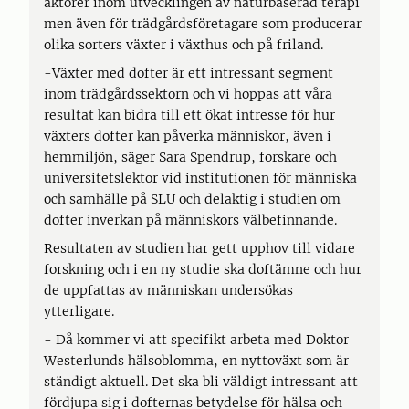
aktörer inom utvecklingen av naturbaserad terapi
men även för trädgårdsföretagare som producerar
olika sorters växter i växthus och på friland.
-Växter med dofter är ett intressant segment
inom trädgårdssektorn och vi hoppas att våra
resultat kan bidra till ett ökat intresse för hur
växters dofter kan påverka människor, även i
hemmiljön, säger Sara Spendrup, forskare och
universitetslektor vid institutionen för människa
och samhälle på SLU och delaktig i studien om
dofter inverkan på människors välbefinnande.
Resultaten av studien har gett upphov till vidare
forskning och i en ny studie ska doftämne och hur
de uppfattas av människan undersökas
ytterligare.
- Då kommer vi att specifikt arbeta med Doktor
Westerlunds hälsoblomma, en nyttoväxt som är
ständigt aktuell. Det ska bli väldigt intressant att
fördjupa sig i dofternas betydelse för hälsa och