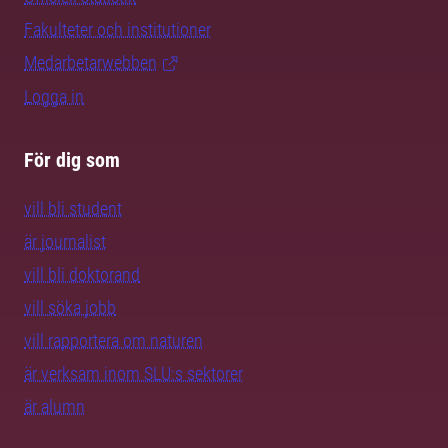
Fakulteter och institutioner
Medarbetarwebben
Logga in
För dig som
vill bli student
är journalist
vill bli doktorand
vill söka jobb
vill rapportera om naturen
är verksam inom SLU:s sektorer
är alumn