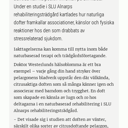
Under en studie i SLU Alnarps
rehabiliteringsträdgård kartlades hur naturliga
dofter framkallar associationer, känslor och fysiska
reaktioner hos den som drabbats av
stressrelaterad sjukdom.
Iakttagelserna kan komma till nytta inom både
naturbaserad terapi och trädgårdsföretagande.
Doktor Westerlunds hälsoblomma är ett bra
exempel – varje gång din hand stryker över
pelargonens bladverk uppstår den där välkända,
citrusaktiga doften som så många känner igen och
associerar med barndom och trygghet. En doft
som skapade en känsla av lugn och ro hos
deltagarna i en naturbaserad rehabilitering i SLU
Alnarps rehabiliteringsträdgård.
- Det visade sig i studien att doften av växter,
särskilt olika sorter av citrusdoftande pelargon,