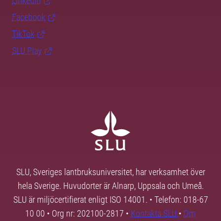
LinkedIn
Facebook
TikTok
SLU Play
SLU, Sveriges lantbruksuniversitet, har verksamhet över
hela Sverige. Huvudorter är Alnarp, Uppsala och Umeå.
SLU är miljöcertifierat enligt ISO 14001. • Telefon: 018-67
10 00 • Org nr: 202100-2817 •
Kontakta SLU
•
Om