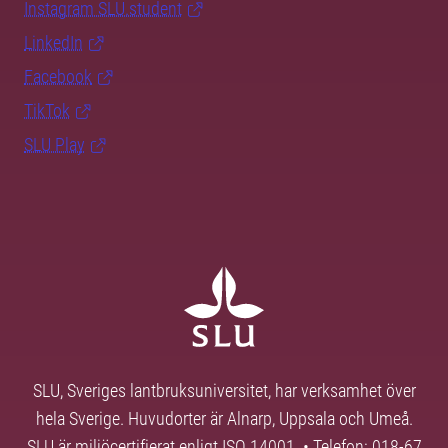
Instagram SLU.student
LinkedIn
Facebook
TikTok
SLU Play
SLU, Sveriges lantbruksuniversitet, har verksamhet över
hela Sverige. Huvudorter är Alnarp, Uppsala och Umeå.
SLU är miljöcertifierat enligt ISO 14001. • Telefon: 018-67