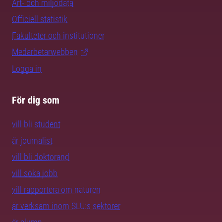
Art- och miljödata
Officiell statistik
Fakulteter och institutioner
Medarbetarwebben
Logga in
För dig som
vill bli student
är journalist
vill bli doktorand
vill söka jobb
vill rapportera om naturen
är verksam inom SLU:s sektorer