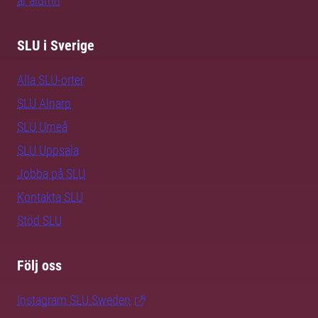
är alumn
SLU i Sverige
Alla SLU-orter
SLU Alnarp
SLU Umeå
SLU Uppsala
Jobba på SLU
Kontakta SLU
Stöd SLU
Följ oss
Instagram SLU.Sweden