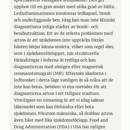
sporthästens vanligaste ledsjukdom. Den ger
upphov till en grav smärt med olika grad av hälta.
Ledinflammationen involverar ledkapsel, brosk
och underliggande ben. Idag kan man inte kliniskt
diagnostisera tidiga stadier av brosk- och
bendestruktion. Ett av de största problemen med
artros är att sjukdomen inte upptäcks förrän
hästen börjar känna smärta, vilket som regel sker
sent i sjukdomsförloppet, när strukturella
förändringar i lederna är tydliga och kan
diagnosticeras med röntgen eller magnetisk
resonanstomografi (MR). Eftersom skadorna i
ledbrosket i detta läge vanligen är så svåra att de
inte kan botas, behöver vi nya metoder för att
diagnosticera artros i ett tidigare stadium.
Ytterligare en utmaning är att vi idag saknar
läkemedel som kan förhindra eller bota
sjukdomen. Förutom människa, så drabbar artros
även häst med lika sjukdomsförlopp. Food and
Drug Administration (FDA) i USA har nyligen