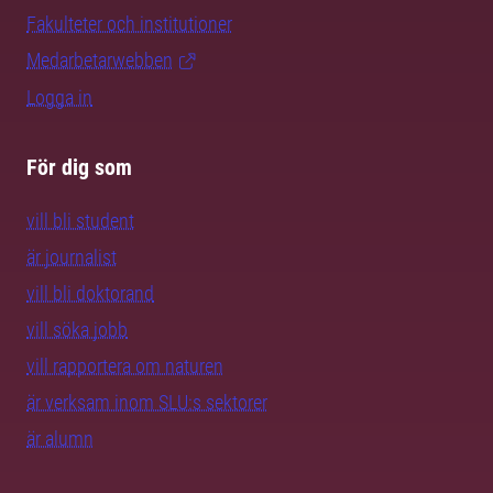
Fakulteter och institutioner
Medarbetarwebben
Logga in
För dig som
vill bli student
är journalist
vill bli doktorand
vill söka jobb
vill rapportera om naturen
är verksam inom SLU:s sektorer
är alumn