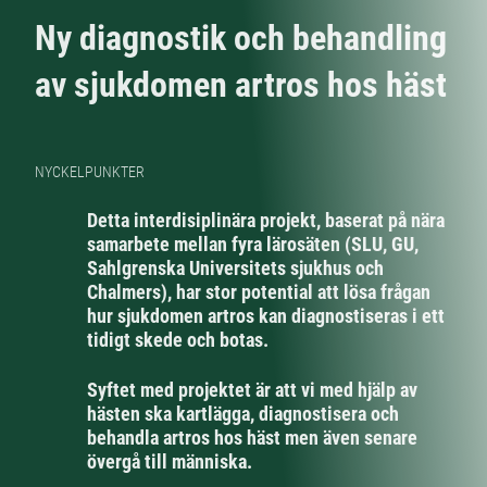
Ny diagnostik och behandling
av sjukdomen artros hos häst
NYCKELPUNKTER
Detta interdisiplinära projekt, baserat på nära
samarbete mellan fyra lärosäten (SLU, GU,
Sahlgrenska Universitets sjukhus och
Chalmers), har stor potential att lösa frågan
hur sjukdomen artros kan diagnostiseras i ett
tidigt skede och botas.
Syftet med projektet är att vi med hjälp av
hästen ska kartlägga, diagnostisera och
behandla artros hos häst men även senare
övergå till människa.