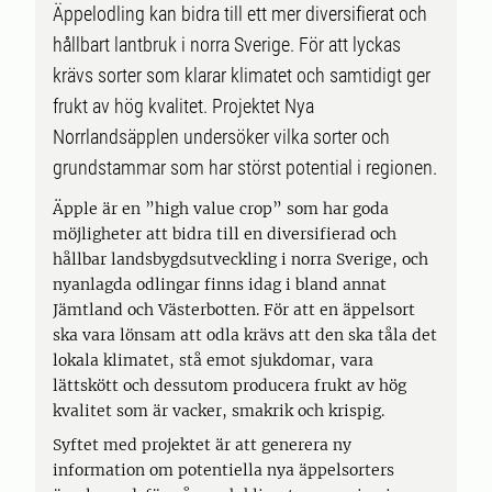
Äppelodling kan bidra till ett mer diversifierat och
hållbart lantbruk i norra Sverige. För att lyckas
krävs sorter som klarar klimatet och samtidigt ger
frukt av hög kvalitet. Projektet Nya
Norrlandsäpplen undersöker vilka sorter och
grundstammar som har störst potential i regionen.
Äpple är en ”high value crop” som har goda
möjligheter att bidra till en diversifierad och
hållbar landsbygdsutveckling i norra Sverige, och
nyanlagda odlingar finns idag i bland annat
Jämtland och Västerbotten. För att en äppelsort
ska vara lönsam att odla krävs att den ska tåla det
lokala klimatet, stå emot sjukdomar, vara
lättskött och dessutom producera frukt av hög
kvalitet som är vacker, smakrik och krispig.
Syftet med projektet är att generera ny
information om potentiella nya äppelsorters