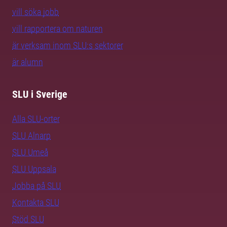
vill söka jobb
vill rapportera om naturen
är verksam inom SLU:s sektorer
är alumn
SLU i Sverige
Alla SLU-orter
SLU Alnarp
SLU Umeå
SLU Uppsala
Jobba på SLU
Kontakta SLU
Stöd SLU