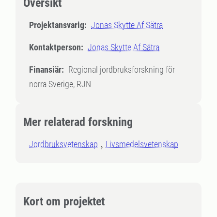
Översikt
Projektansvarig:
Jonas Skytte Af Sätra
Kontaktperson:
Jonas Skytte Af Sätra
Finansiär:
Regional jordbruksforskning för
norra Sverige, RJN
Mer relaterad forskning
Jordbruksvetenskap
Livsmedelsvetenskap
Kort om projektet