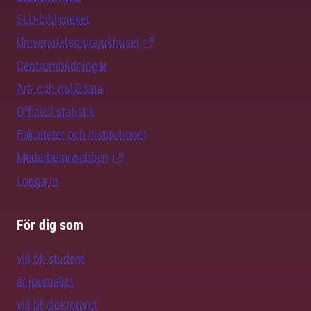
SLU-biblioteket
Universitetsdjursjukhuset
Centrumbildningar
Art- och miljödata
Officiell statistik
Fakulteter och institutioner
Medarbetarwebben
Logga in
För dig som
vill bli student
är journalist
vill bli doktorand