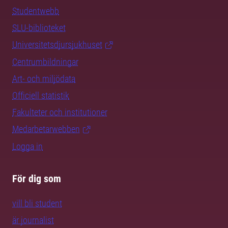
Studentwebb
SLU-biblioteket
Universitetsdjursjukhuset
Centrumbildningar
Art- och miljödata
Officiell statistik
Fakulteter och institutioner
Medarbetarwebben
Logga in
För dig som
vill bli student
är journalist