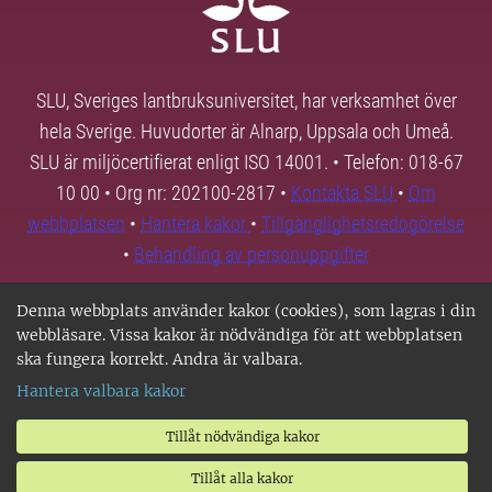
SLU, Sveriges lantbruksuniversitet, har verksamhet över
hela Sverige. Huvudorter är Alnarp, Uppsala och Umeå.
SLU är miljöcertifierat enligt ISO 14001. • Telefon: 018-67
10 00 • Org nr: 202100-2817 •
Kontakta SLU
•
Om
webbplatsen
•
Hantera kakor
•
Tillgänglighetsredogörelse
•
Behandling av personuppgifter
Denna webbplats använder kakor (cookies), som lagras i din
webbläsare. Vissa kakor är nödvändiga för att webbplatsen
ska fungera korrekt. Andra är valbara.
Hantera valbara kakor
Tillåt nödvändiga kakor
Tillåt alla kakor