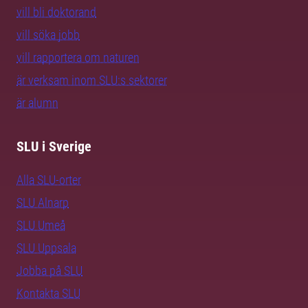
vill bli doktorand
vill söka jobb
vill rapportera om naturen
är verksam inom SLU:s sektorer
är alumn
SLU i Sverige
Alla SLU-orter
SLU Alnarp
SLU Umeå
SLU Uppsala
Jobba på SLU
Kontakta SLU