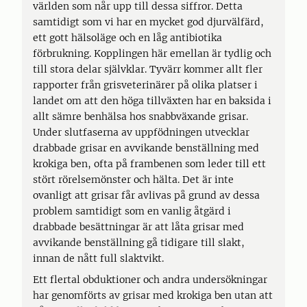
världen som når upp till dessa siffror. Detta
samtidigt som vi har en mycket god djurvälfärd,
ett gott hälsoläge och en låg antibiotika
förbrukning. Kopplingen här emellan är tydlig och
till stora delar självklar. Tyvärr kommer allt fler
rapporter från grisveterinärer på olika platser i
landet om att den höga tillväxten har en baksida i
allt sämre benhälsa hos snabbväxande grisar.
Under slutfaserna av uppfödningen utvecklar
drabbade grisar en avvikande benställning med
krokiga ben, ofta på frambenen som leder till ett
stört rörelsemönster och hälta. Det är inte
ovanligt att grisar får avlivas på grund av dessa
problem samtidigt som en vanlig åtgärd i
drabbade besättningar är att låta grisar med
avvikande benställning gå tidigare till slakt,
innan de nått full slaktvikt.
Ett flertal obduktioner och andra undersökningar
har genomförts av grisar med krokiga ben utan att