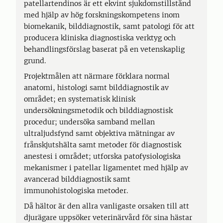
patellartendinos är ett ekvint sjukdomstillstånd
med hjälp av hög forskningskompetens inom
biomekanik, bilddiagnostik, samt patologi för att
producera kliniska diagnostiska verktyg och
behandlingsförslag baserat på en vetenskaplig
grund.
Projektmålen att närmare förklara normal
anatomi, histologi samt bilddiagnostik av
området; en systematisk klinisk
undersökningsmetodik och bilddiagnostisk
procedur; undersöka samband mellan
ultraljudsfynd samt objektiva mätningar av
frånskjutshälta samt metoder för diagnostisk
anestesi i området; utforska patofysiologiska
mekanismer i patellar ligamentet med hjälp av
avancerad bilddiagnostik samt
immunohistologiska metoder.
Då hältor är den allra vanligaste orsaken till att
djurägare uppsöker veterinärvård för sina hästar