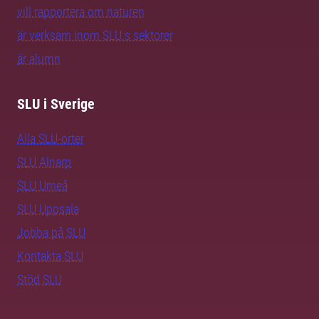
vill rapportera om naturen
är verksam inom SLU:s sektorer
är alumn
SLU i Sverige
Alla SLU-orter
SLU Alnarp
SLU Umeå
SLU Uppsala
Jobba på SLU
Kontakta SLU
Stöd SLU