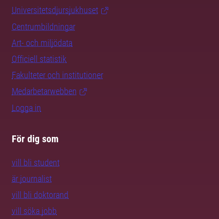
Universitetsdjursjukhuset
Centrumbildningar
Art- och miljödata
Officiell statistik
Fakulteter och institutioner
Medarbetarwebben
Logga in
För dig som
vill bli student
är journalist
vill bli doktorand
vill söka jobb