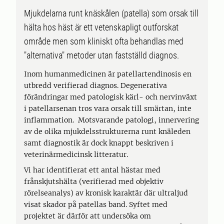
Mjukdelarna runt knäskålen (patella) som orsak till
hälta hos häst är ett vetenskapligt outforskat
område men som kliniskt ofta behandlas med
"alternativa" metoder utan fastställd diagnos.
Inom humanmedicinen är patellartendinosis en
utbredd verifierad diagnos. Degenerativa
förändringar med patologisk kärl- och nervinväxt
i patellarsenan tros vara orsak till smärtan, inte
inflammation. Motsvarande patologi, innervering
av de olika mjukdelsstrukturerna runt knäleden
samt diagnostik är dock knappt beskriven i
veterinärmedicinsk litteratur.
Vi har identifierat ett antal hästar med
frånskjutshälta (verifierad med objektiv
rörelseanalys) av kronisk karaktär där ultraljud
visat skador på patellas band. Syftet med
projektet är därför att undersöka om