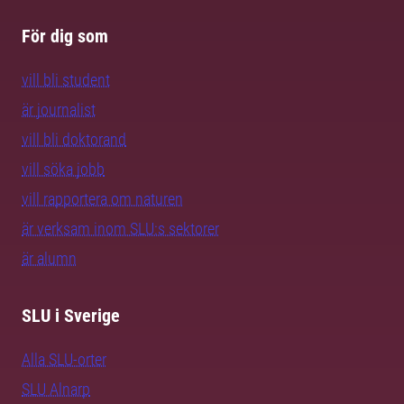
För dig som
vill bli student
är journalist
vill bli doktorand
vill söka jobb
vill rapportera om naturen
är verksam inom SLU:s sektorer
är alumn
SLU i Sverige
Alla SLU-orter
SLU Alnarp