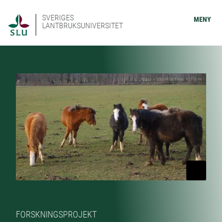
SVERIGES
MENY
LANTBRUKSUNIVERSITET
FORSKNINGSPROJEKT