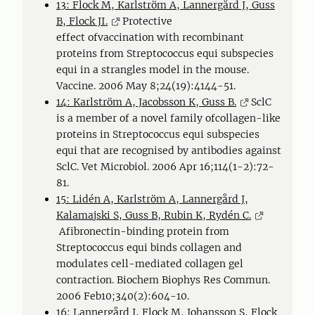
13: Flock M, Karlström A, Lannergård J, Guss
B, Flock JI.
Protective
effect ofvaccination with recombinant
proteins from Streptococcus equi subspecies
equi in a strangles model in the mouse.
Vaccine. 2006 May 8;24(19):4144-51.
14: Karlström A, Jacobsson K, Guss B.
SclC
is a member of a novel family ofcollagen-like
proteins in Streptococcus equi subspecies
equi that are recognised by antibodies against
SclC. Vet Microbiol. 2006 Apr 16;114(1-2):72-
81.
15: Lidén A, Karlström A, Lannergård J,
Kalamajski S, Guss B, Rubin K, Rydén C.
Afibronectin-binding protein from
Streptococcus equi binds collagen and
modulates cell-mediated collagen gel
contraction. Biochem Biophys Res Commun.
2006 Feb10;340(2):604-10.
16: Lannergård J, Flock M, Johansson S, Flock