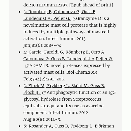
doi:10.1111/imm.12297. [Epub ahead of print]
3: Rönnberg E, Calounova G, Guss B,
Lundequist A, Pejler G.
Granzyme D is a
novelmurine mast cell protease that is highly
induced by multiple pathways of mastcell
activation. Infect Immun. 2013
Jun;81(6):2085-94.
4: García-Faroldi G, Rönnberg E, Orro A,
Calounova G, Guss B, Lundequist A,Pejler G.
ADAMTS: novel proteases expressed by
activated mast cells. Biol Chem.2013
Feb;394(2):291-305.
5: Flock M, Frykberg L, Sköld M, Guss B,
Flock JI.
Antiphagocytic function of an IgG
glycosyl hydrolase from Streptococcus
equi subsp. equi and its use as avaccine
component. Infect Immun. 2012
Aug;80(8):2914-9.
6: Rosander A, Guss B, Frykberg L, Björkman