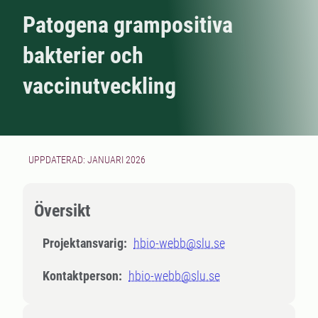
Patogena grampositiva
bakterier och
vaccinutveckling
UPPDATERAD: JANUARI 2026
Översikt
Projektansvarig:
hbio-webb@slu.se
Kontaktperson:
hbio-webb@slu.se