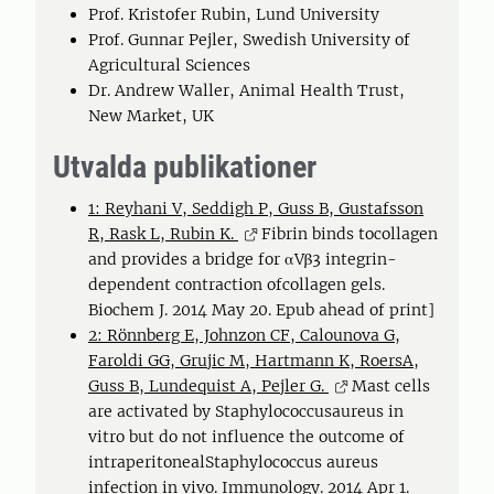
Prof. Kristofer Rubin, Lund University
Prof. Gunnar Pejler, Swedish University of
Agricultural Sciences
Dr. Andrew Waller, Animal Health Trust,
New Market, UK
Utvalda publikationer
1: Reyhani V, Seddigh P, Guss B, Gustafsson
R, Rask L, Rubin K.
Fibrin binds tocollagen
and provides a bridge for αVβ3 integrin-
dependent contraction ofcollagen gels.
Biochem J. 2014 May 20. Epub ahead of print]
2: Rönnberg E, Johnzon CF, Calounova G,
Faroldi GG, Grujic M, Hartmann K, RoersA,
Guss B, Lundequist A, Pejler G.
Mast cells
are activated by Staphylococcusaureus in
vitro but do not influence the outcome of
intraperitonealStaphylococcus aureus
infection in vivo. Immunology. 2014 Apr 1.