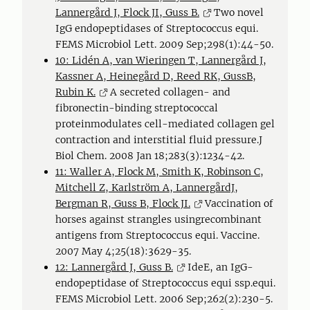
Lannergård J, Flock JI, Guss B.
Two novel
IgG endopeptidases of Streptococcus equi.
FEMS Microbiol Lett. 2009 Sep;298(1):44-50.
10: Lidén A, van Wieringen T, Lannergård J,
Kassner A, Heinegård D, Reed RK, GussB,
Rubin K.
A secreted collagen- and
fibronectin-binding streptococcal
proteinmodulates cell-mediated collagen gel
contraction and interstitial fluid pressure.J
Biol Chem. 2008 Jan 18;283(3):1234-42.
11: Waller A, Flock M, Smith K, Robinson C,
Mitchell Z, Karlström A, LannergårdJ,
Bergman R, Guss B, Flock JI.
Vaccination of
horses against strangles usingrecombinant
antigens from Streptococcus equi. Vaccine.
2007 May 4;25(18):3629-35.
12: Lannergård J, Guss B.
IdeE, an IgG-
endopeptidase of Streptococcus equi ssp.equi.
FEMS Microbiol Lett. 2006 Sep;262(2):230-5.