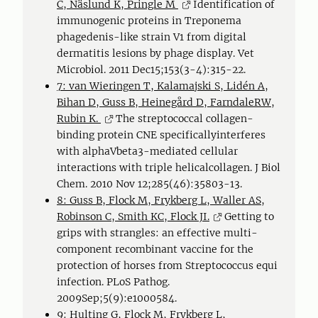
C, Näslund K, Pringle M
Identification of
immunogenic proteins in Treponema
phagedenis-like strain V1 from digital
dermatitis lesions by phage display. Vet
Microbiol. 2011 Dec15;153(3-4):315-22.
7: van Wieringen T, Kalamajski S, Lidén A,
Bihan D, Guss B, Heinegård D, FarndaleRW,
Rubin K.
The streptococcal collagen-
binding protein CNE specificallyinterferes
with alphaVbeta3-mediated cellular
interactions with triple helicalcollagen. J Biol
Chem. 2010 Nov 12;285(46):35803-13.
8: Guss B, Flock M, Frykberg L, Waller AS,
Robinson C, Smith KC, Flock JI.
Getting to
grips with strangles: an effective multi-
component recombinant vaccine for the
protection of horses from Streptococcus equi
infection. PLoS Pathog.
2009Sep;5(9):e1000584.
9: Hulting G, Flock M, Frykberg L,