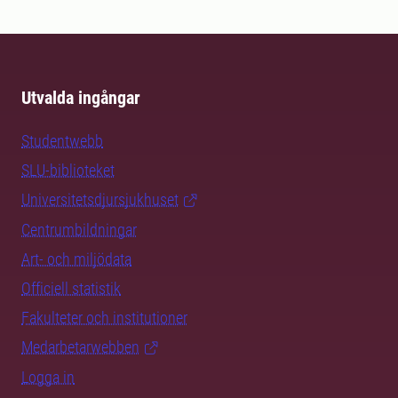
Utvalda ingångar
Studentwebb
SLU-biblioteket
Universitetsdjursjukhuset
Centrumbildningar
Art- och miljödata
Officiell statistik
Fakulteter och institutioner
Medarbetarwebben
Logga in