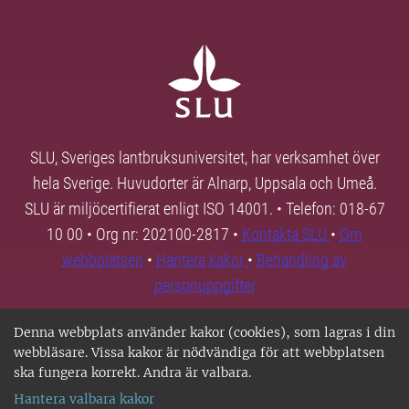
SLU, Sveriges lantbruksuniversitet, har verksamhet över
hela Sverige. Huvudorter är Alnarp, Uppsala och Umeå.
SLU är miljöcertifierat enligt ISO 14001. • Telefon: 018-67
10 00 • Org nr: 202100-2817 •
Kontakta SLU
•
Om
webbplatsen
•
Hantera kakor
•
Behandling av
personuppgifter
Denna webbplats använder kakor (cookies), som lagras i din
webbläsare. Vissa kakor är nödvändiga för att webbplatsen
ska fungera korrekt. Andra är valbara.
Hantera valbara kakor