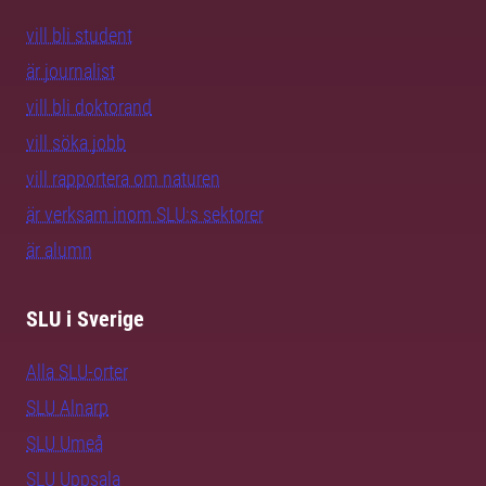
vill bli student
är journalist
vill bli doktorand
vill söka jobb
vill rapportera om naturen
är verksam inom SLU:s sektorer
är alumn
SLU i Sverige
Alla SLU-orter
SLU Alnarp
SLU Umeå
SLU Uppsala