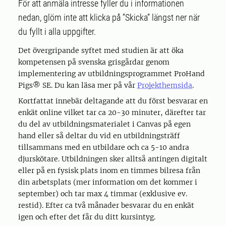
För att anmäla intresse fyller du i informationen
nedan, glöm inte att klicka på ”Skicka” längst ner när
du fyllt i alla uppgifter.
Det övergripande syftet med studien är att öka
kompetensen på svenska grisgårdar genom
implementering av utbildningsprogrammet ProHand
Pigs® SE. Du kan läsa mer på vår
Projekthemsida
.
Kortfattat innebär deltagande att du först besvarar en
enkät online vilket tar ca 20-30 minuter, därefter tar
du del av utbildningsmaterialet i Canvas på egen
hand eller så deltar du vid en utbildningsträff
tillsammans med en utbildare och ca 5-10 andra
djurskötare. Utbildningen sker alltså antingen digitalt
eller på en fysisk plats inom en timmes bilresa från
din arbetsplats (mer information om det kommer i
september) och tar max 4 timmar (exklusive ev.
restid). Efter ca två månader besvarar du en enkät
igen och efter det får du ditt kursintyg.