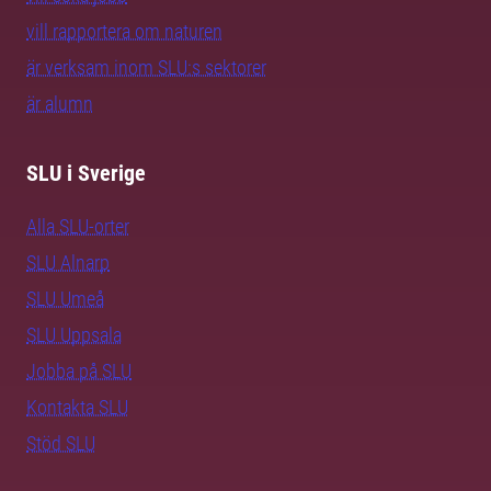
vill rapportera om naturen
är verksam inom SLU:s sektorer
är alumn
SLU i Sverige
Alla SLU-orter
SLU Alnarp
SLU Umeå
SLU Uppsala
Jobba på SLU
Kontakta SLU
Stöd SLU