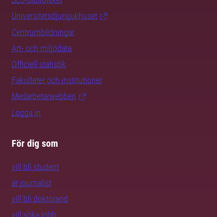
Universitetsdjursjukhuset
Centrumbildningar
Art- och miljödata
Officiell statistik
Fakulteter och institutioner
Medarbetarwebben
Logga in
För dig som
vill bli student
är journalist
vill bli doktorand
vill söka jobb