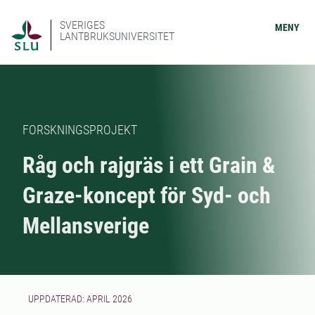
SVERIGES
MENY
LANTBRUKSUNIVERSITET
FORSKNINGSPROJEKT
Råg och rajgräs i ett Grain &
Graze-koncept för Syd- och
Mellansverige
UPPDATERAD: APRIL 2026