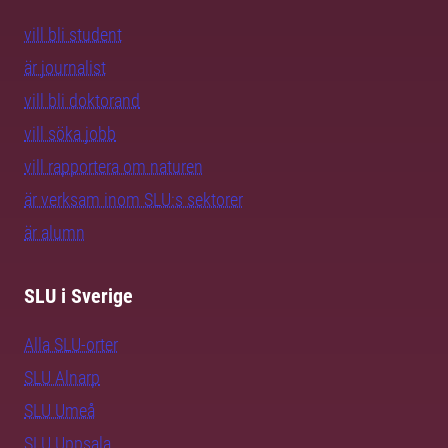
vill bli student
är journalist
vill bli doktorand
vill söka jobb
vill rapportera om naturen
är verksam inom SLU:s sektorer
är alumn
SLU i Sverige
Alla SLU-orter
SLU Alnarp
SLU Umeå
SLU Uppsala