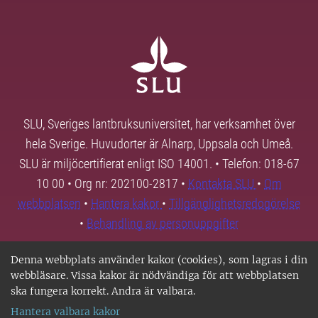
SLU, Sveriges lantbruksuniversitet, har verksamhet över
hela Sverige. Huvudorter är Alnarp, Uppsala och Umeå.
SLU är miljöcertifierat enligt ISO 14001. • Telefon: 018-67
10 00 • Org nr: 202100-2817 •
Kontakta SLU
•
Om
webbplatsen
•
Hantera kakor
•
Tillgänglighetsredogörelse
•
Behandling av personuppgifter
Denna webbplats använder kakor (cookies), som lagras i din
webbläsare. Vissa kakor är nödvändiga för att webbplatsen
ska fungera korrekt. Andra är valbara.
Hantera valbara kakor