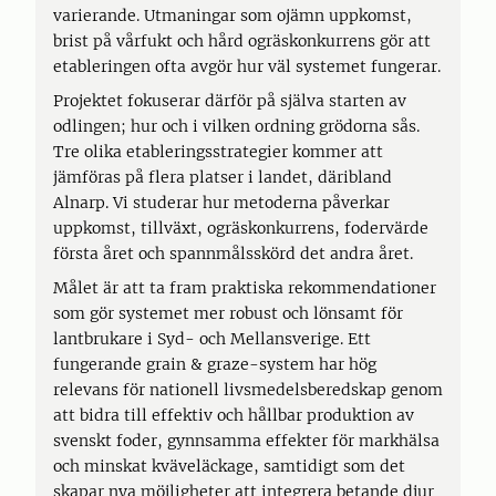
varierande. Utmaningar som ojämn uppkomst,
brist på vårfukt och hård ogräskonkurrens gör att
etableringen ofta avgör hur väl systemet fungerar.
Projektet fokuserar därför på själva starten av
odlingen; hur och i vilken ordning grödorna sås.
Tre olika etableringsstrategier kommer att
jämföras på flera platser i landet, däribland
Alnarp. Vi studerar hur metoderna påverkar
uppkomst, tillväxt, ogräskonkurrens, fodervärde
första året och spannmålsskörd det andra året.
Målet är att ta fram praktiska rekommendationer
som gör systemet mer robust och lönsamt för
lantbrukare i Syd- och Mellansverige. Ett
fungerande grain & graze-system har hög
relevans för nationell livsmedelsberedskap genom
att bidra till effektiv och hållbar produktion av
svenskt foder, gynnsamma effekter för markhälsa
och minskat kväveläckage, samtidigt som det
skapar nya möjligheter att integrera betande djur