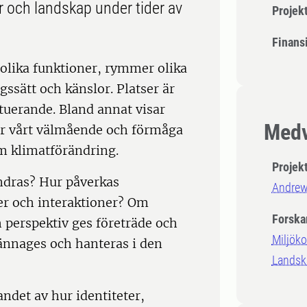
 och landskap under tider av
Projek
Finansi
 olika funktioner, rymmer olika
gssätt och känslor. Platser är
ituerande. Bland annat visar
Medv
för vårt välmående och förmåga
om klimatförändring.
Projek
ndras? Hur påverkas
Andrew
er och interaktioner? Om
Forska
h perspektiv ges företräde och
Miljök
ännages och hanteras i den
Landsk
ndet av hur identiteter,