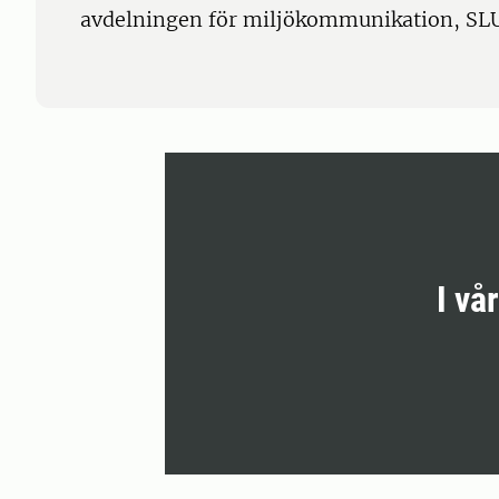
avdelningen för miljökommunikation, SLU
I vå