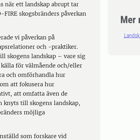
 när ett landskap abrupt tar
aD-FIRE skogsbränders påverkan
Mer 
Landsk
erade vi påverkan på
psrelationer och -praktiker.
till skogens landskap – vare sig
, källa för välmående och/eller
ra och omförhandla hur
om att fokusera hur
ivt, att omfatta även de
 knyts till skogens landskap,
bränders möjliga
anställd som forskare vid