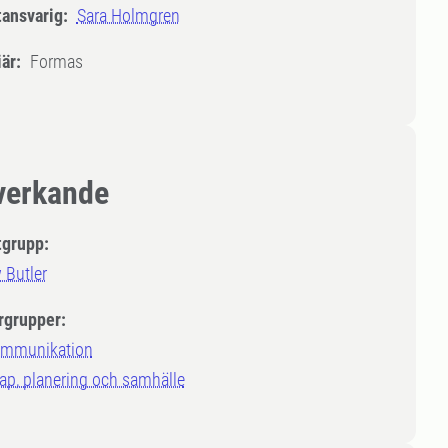
tansvarig:
Sara Holmgren
är:
Formas
erkande
tgrupp:
 Butler
rgrupper:
ommunikation
ap, planering och samhälle