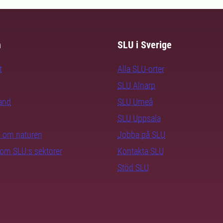
m
SLU i Sverige
t
Alla SLU-orter
SLU Alnarp
rand
SLU Umeå
SLU Uppsala
ra om naturen
Jobba på SLU
nom SLU:s sektorer
Kontakta SLU
Stöd SLU