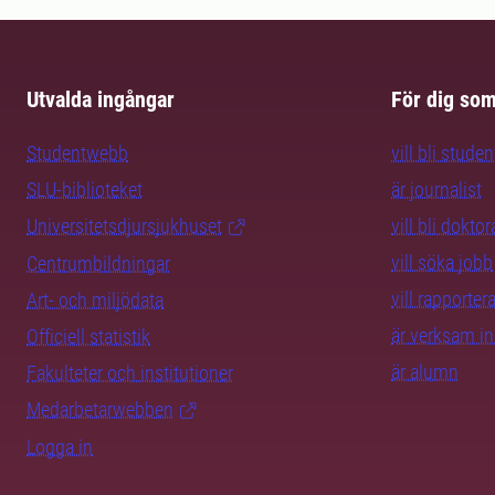
Utvalda ingångar
För dig so
Studentwebb
vill bli studen
SLU-biblioteket
är journalist
Universitetsdjursjukhuset
vill bli dokto
vill söka jobb
Centrumbildningar
vill rapporte
Art- och miljödata
är verksam i
Officiell statistik
är alumn
Fakulteter och institutioner
Medarbetarwebben
Logga in