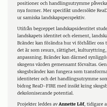
positioner och handlingsutrymme påverkas
nya former. Mer specifikt undersökte Re
ur samiska landskapsperspektiv.
Utifrån begreppet landskapsidentitet stud
landskapets identitet och element, landska
Bränder kan förändra hur vi förhåller oss 
det är som resurs, rättighet, kulturyttring
anpassning. Bränder kan därmed synliggö
skogens värden gemensamt förvaltas. Gen
skogsbränder kan fungera som transformat
identiteter och det handlingsutrymme som
bidrog ReaD-FIRE med insikt kring skogs
dekoloniserande potential.
Projekter leddes av
Annette Löf
, tidigare 