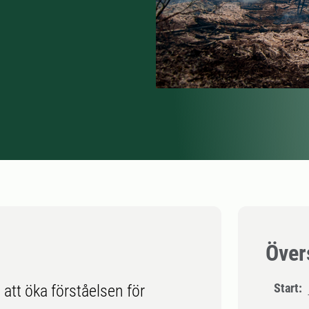
Över
Start:
 att öka förståelsen för